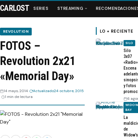
CARLOST
SERIES
STREAMING
RECOMENDACIONE
LO + RECIENTE
REVOLUTION
FOTOS –
SILO
Series
Silo
3x07
Revolution 2x21
«Radio»
Streaming
Escena
«Memorial Day»
adelant
sinopsi
Recomendaciones
y fotos
14 mayo, 2014
Actualizado
24 octubre, 2015
promoc
1 min de lectura
Videos
6 ago
WIDOW
BAY
Webisodios
La
maldici
de
Widow’s