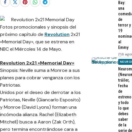
Bay:
una
comedi
de
terror y
Fotos promocionales y sinopsis del
19
próximo capítulo de
Revolution
2x21
nomina
«Memorial Day», que se estrena en
al
Emmy
NBC el Miércoles 14 de Mayo.
6 ago
NEURO
Revolution 2x21 «Memorial Day»
Neurom
Sinopsis: Neville suma a Monroe a sus
(Neurom
planes para cobrar venganza con los
tráiler,
Patriotas.
fecha
de
Unidos por el deseo de derrotar a los
estreno
Patriotas, Neville (Giancarlo Esposito)
y todo
y Monroe (David Lyons) forman una
lo que
debes
incómoda alianza. Rachel (Elizabeth
saber
Mitchell) busca a Aaron (Zak Orth),
de la
pero termina encontrándose cara a
serie de