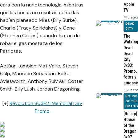
cara con la nanotecnología, mientras
Apple
TV
que las cosas no resultan como las
5 ago
habían planeado Miles (Billy Burke),
DEAD
Charlie (Tracy Spiridakos) y Gene
CITY
(Stephen Collins) cuando tratan de
The
Walking
robar el gas mostaza de los
Dead:
Patriotas.
Dead
City
Actúan también: Mat Vairo, Steven
3x03:
Promo,
Culp, Maureen Sebastian, Reiko
fotos y
Aylesworth, Anthony Ruivivar, Cotter
sinopsi
Smith, Billy Lush, Jordan Dragonking.
3 ago
HOUSE
OF THE
[+]
Revolution S03E21 Memorial Day
DRAG
Promo
[Recap]
House
of the
Dragon
3x07