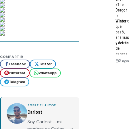
«The
Dragon
in
Winter»:
qué
pasó,
análisis
y detrás
de
escena
COMPARTIR
3 ago
Facebook
Twitter
Pinterest
WhatsApp
Telegram
SOBRE EL AUTOR
Carlost
Soy Carlost —mi
nombre es Carlos—, y