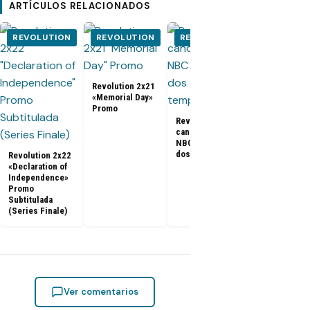
ARTÍCULOS RELACIONADOS
REVOLUTION
REVOLUTION
REVOLUTION
REVOLUT
Revolution 2x21
«Memorial Day»
Revolution 2
Promo
«Tomorrowla
Revolution
Promo
cancelada por
NBC luego de
dos temporadas
Revolution 2x22
«Declaration of
Independence»
Promo
Subtitulada
(Series Finale)
Ver comentarios