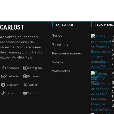
EXPLORAR
RECOMEND
CARLOST
Series
L
Adelantos, novedades y
d
recomendaciones de
Streaming
B
series de TV y plataformas
c
de streaming (como Netflix,
Recomendaciones
t
Apple TV+, HBO Max).
n
Videos
a
Facebook
Instagram
Webisodios
M
Contacto
Pinterest
P
G
Telegram
Twitter
l
A
TikTok
YouTube
T
M
d