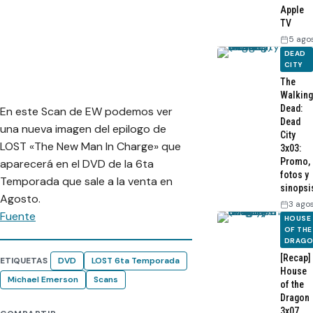
Apple
TV
5 ago
DEAD
CITY
The
Walking
Dead:
En este Scan de EW podemos ver
Dead
una nueva imagen del epilogo de
City
LOST «The New Man In Charge» que
3x03:
Promo,
aparecerá en el DVD de la 6ta
fotos y
Temporada que sale a la venta en
sinopsi
Agosto.
3 ago
Fuente
HOUSE
OF THE
DRAG
[Recap]
ETIQUETAS
DVD
LOST 6ta Temporada
House
Michael Emerson
Scans
of the
Dragon
3x07