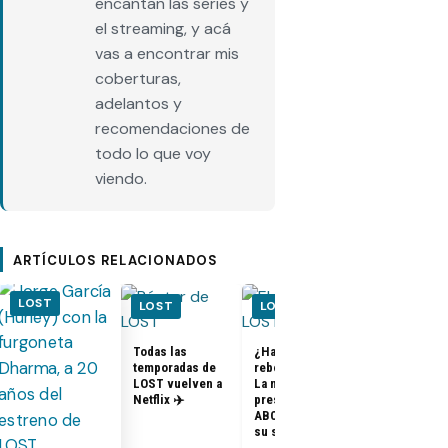
encantan las series y
el streaming, y acá
vas a encontrar mis
coberturas,
adelantos y
recomendaciones de
todo lo que voy
viendo.
ARTÍCULOS RELACIONADOS
LOST
LOST
LOST
LOST
Todas las
¿Habrá un
temporadas de
reboot de Lost?
FOTOS + VID
LOST vuelven a
La nueva
– Elenco de 
Netflix ✈️
presidenta de
en el PaleyF
ABC dice que es
2014
su sueño