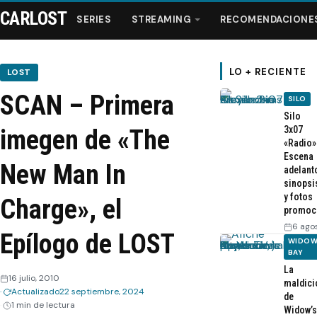
CARLOST
SERIES
STREAMING
RECOMENDACIONE
LO + RECIENTE
LOST
SCAN – Primera
SILO
Series
Silo
3x07
imegen de «The
«Radio»
Streaming
Escena
New Man In
adelant
sinopsi
Recomendaciones
y fotos
Charge», el
promoc
Videos
6 ago
Epílogo de LOST
WIDOW
BAY
Webisodios
La
16 julio, 2010
maldici
Actualizado
22 septiembre, 2024
de
1 min de lectura
Widow’s