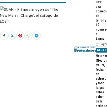
Bay:
una
comedi
de
terror y
19
nomina
al
Emmy
6 ago
NEURO
Neurom
(Neurom
tráiler,
fecha
de
estreno
y todo
lo que
debes
saber
de la
serie de