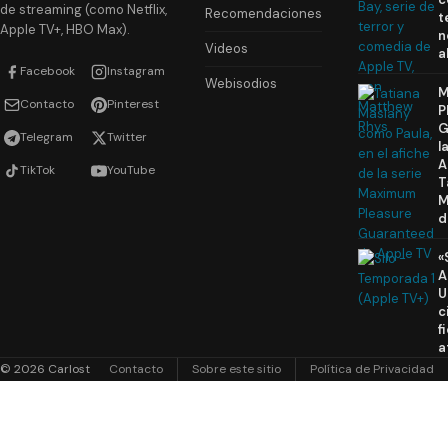
de streaming (como Netflix,
Recomendaciones
t
Apple TV+, HBO Max).
n
Videos
a
Facebook
Instagram
Webisodios
M
Contacto
Pinterest
P
G
Telegram
Twitter
l
A
TikTok
YouTube
T
M
d
«
A
U
c
f
a
© 2026 Carlost
Contacto
Sobre este sitio
Política de Privacidad