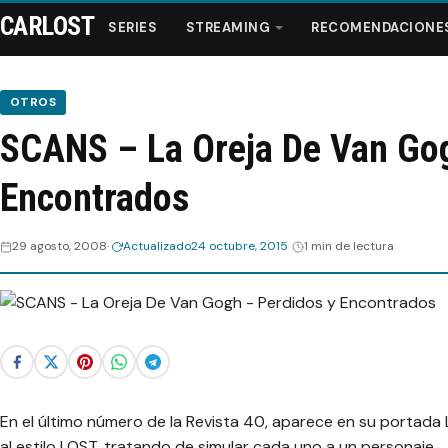
CARLOST
SERIES
STREAMING
RECOMENDACIONE
OTROS
SCANS – La Oreja De Van Gog
Series
Encontrados
Streaming
29 agosto, 2008
Actualizado
24 octubre, 2015
1 min de lectura
Recomendaciones
Videos
Webisodios
En el último número de la Revista 40, aparece en su portada
al estilo LOST, tratando de simular cada uno a un personaje.