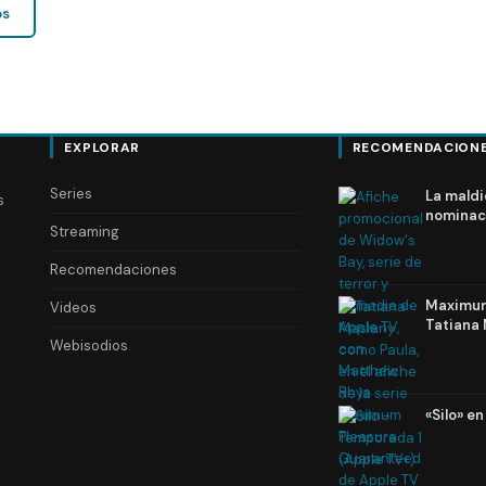
os
EXPLORAR
RECOMENDACION
Series
La maldi
s
nominac
Streaming
Recomendaciones
Maximum 
Videos
Tatiana 
Webisodios
«Silo» e