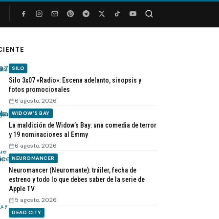
Buscar
CIENTE
SILO
Silo 3x07 «Radio»: Escena adelanto, sinopsis y
fotos promocionales
6 agosto, 2026
WIDOW'S BAY
La maldición de Widow’s Bay: una comedia de terror
y 19 nominaciones al Emmy
6 agosto, 2026
NEUROMANCER
Neuromancer (Neuromante): tráiler, fecha de
estreno y todo lo que debes saber de la serie de
Apple TV
5 agosto, 2026
DEAD CITY