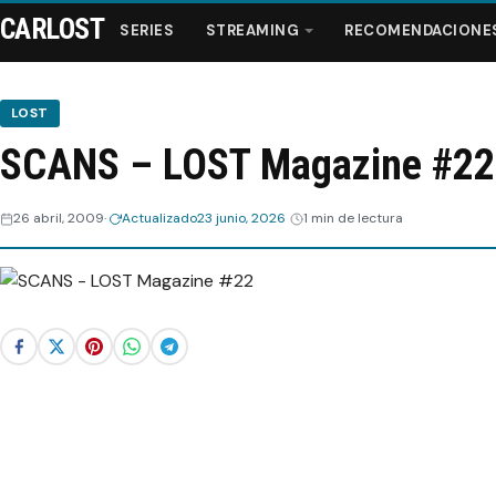
CARLOST
SERIES
STREAMING
RECOMENDACIONE
LOST
SCANS – LOST Magazine #22
Series
26 abril, 2009
Actualizado
23 junio, 2026
1 min de lectura
Streaming
Recomendaciones
Videos
Webisodios