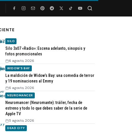
Buscar
CIENTE
SILO
Silo 3x07 «Radio»: Escena adelanto, sinopsis y
fotos promocionales
6 agosto, 2026
WIDOW'S BAY
La maldición de Widow’s Bay: una comedia de terror
y 19 nominaciones al Emmy
6 agosto, 2026
NEUROMANCER
Neuromancer (Neuromante): tráiler, fecha de
estreno y todo lo que debes saber de la serie de
Apple TV
5 agosto, 2026
DEAD CITY