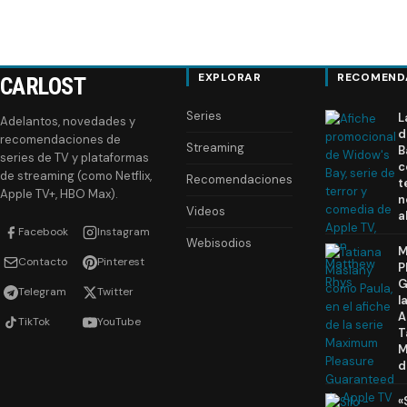
EXPLORAR
RECOMEND
CARLOST
Series
L
Adelantos, novedades y
d
recomendaciones de
Streaming
B
series de TV y plataformas
c
de streaming (como Netflix,
Recomendaciones
t
Apple TV+, HBO Max).
n
Videos
a
Facebook
Instagram
Webisodios
M
Contacto
Pinterest
P
G
Telegram
Twitter
l
A
TikTok
YouTube
T
M
d
«