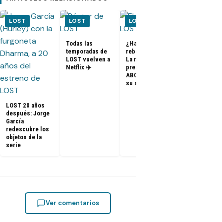
LOST
LOST
LOST
LOST
Todas las
¿Habrá un
temporadas de
reboot de Lost?
FOTOS + VID
LOST vuelven a
La nueva
– Elenco de 
Netflix ✈️
presidenta de
en el PaleyF
ABC dice que es
2014
su sueño
LOST 20 años
después: Jorge
García
redescubre los
objetos de la
serie
Ver comentarios