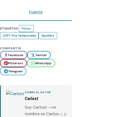
Fuente
ETIQUETAS
Fotos
LOST 5ta Temporada
Spoilers
COMPARTIR
Facebook
Twitter
Pinterest
WhatsApp
Telegram
SOBRE EL AUTOR
Carlost
Soy Carlost —mi
nombre es Carlos—, y