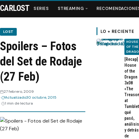
CARLOST
SERIES
STREAMING
RECOMENDACIONE
LO + RECIENTE
LOST
Spoilers – Fotos
HOUSE
Series
OF THE
DRAG
del Set de Rodaje
[Recap]
Streaming
House
of the
(27 Feb)
Dragon
Recomendaciones
3x08
«The
27 febrero, 2009
Treaso
Actualizado
30 octubre, 2015
Videos
at
1 min de lectura
Tumblet
qué
Webisodios
pasó,
análisis
y detrás
de