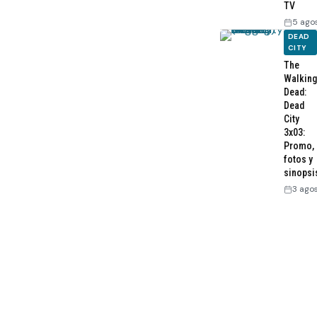
TV
5 ago
DEAD
CITY
The
Walking
Dead:
Dead
City
3x03:
Promo,
fotos y
sinopsi
3 ago