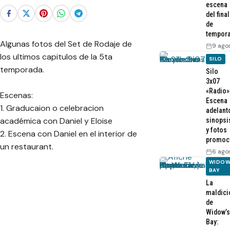
escena
del final
de
tempor
Algunas fotos del Set de Rodaje de
9 ago
los ultimos capitulos de la 5ta
SILO
temporada.
Silo
3x07
«Radio»
Escenas:
Escena
1. Graducaion o celebracion
adelant
académica con Daniel y Eloise
sinopsi
y fotos
2. Escena con Daniel en el interior de
promoc
un restaurant.
6 ago
WIDOW
BAY
La
maldici
de
Widow’s
Bay: