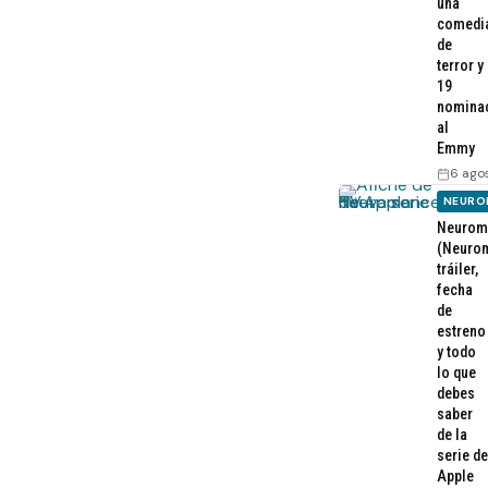
una
comedi
de
terror y
19
nomina
al
Emmy
6 ago
NEURO
Neurom
(Neurom
tráiler,
fecha
de
estreno
y todo
lo que
debes
saber
de la
serie de
Apple