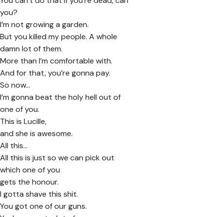
You can’t do that if you’re dead, can
you?
I’m not growing a garden.
But you killed my people. A whole
damn lot of them.
More than I’m comfortable with.
And for that, you’re gonna pay.
So now…
I’m gonna beat the holy hell out of
one of you.
This is Lucille,
and she is awesome.
All this…
All this is just so we can pick out
which one of you
gets the honour.
I gotta shave this shit.
You got one of our guns.