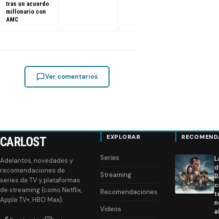
tras un acuerdo
millonario con
AMC
Ver comentarios
EXPLORAR
RECOMEND
CARLOST
Series
L
Adelantos, novedades y
d
recomendaciones de
Streaming
B
series de TV y plataformas
c
de streaming (como Netflix,
Recomendaciones
t
Apple TV+, HBO Max).
n
Videos
a