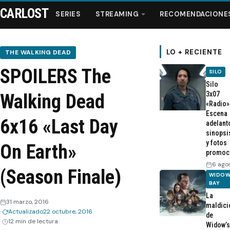
CARLOST
SERIES
STREAMING
RECOMENDACIONE
LO + RECIENTE
THE WALKING DEAD
SPOILERS The
SILO
Series
Silo
3x07
Walking Dead
«Radio»
Streaming
Escena
6x16 «Last Day
adelant
sinopsi
Recomendaciones
y fotos
On Earth»
promoc
Videos
6 ago
(Season Finale)
WIDOW
BAY
Webisodios
La
31 marzo, 2016
maldici
Actualizado
22 octubre, 2016
de
12 min de lectura
Widow’s