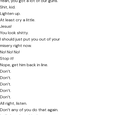
Yeah, you got a lot of our guns.
Shit, kid.
Lighten up.
At least cry a little.
Jesus!
You look shitty.
I should just put you out of your
misery right now.
No! No! No!
Stop it!
Nope, get him back in line.
Don’t.
Don’t.
Don’t.
Don’t.
Don’t.
All right, listen.
Don’t any of you do that again.