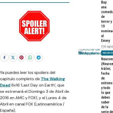
Bay:
una
comedi
de
terror y
19
nomina
al
Emmy
6 ago
NEURO
Neurom
(Neurom
tráiler,
Ya puedes leer los spoilers del
fecha
de
capitulo completo de
The Walking
estreno
Dead
6x16 ‘Last Day on Earth’, que
y todo
se estrenará el Domingo 3 de Abril de
lo que
2016 en AMC y FOX1, y el Lunes 4 de
debes
saber
Abril en canal FOX (Latinoamérica /
de la
España).
serie de