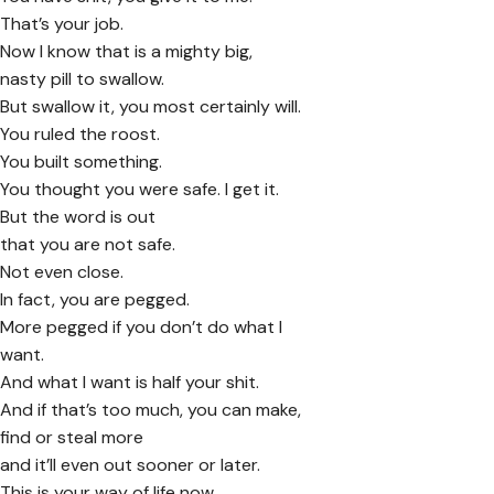
That’s your job.
Now I know that is a mighty big,
nasty pill to swallow.
But swallow it, you most certainly will.
You ruled the roost.
You built something.
You thought you were safe. I get it.
But the word is out
that you are not safe.
Not even close.
In fact, you are pegged.
More pegged if you don’t do what I
want.
And what I want is half your shit.
And if that’s too much, you can make,
find or steal more
and it’ll even out sooner or later.
This is your way of life now.