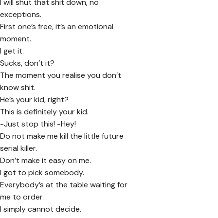
I will shut that shit down, no
exceptions.
First one’s free, it’s an emotional
moment.
I get it.
Sucks, don’t it?
The moment you realise you don’t
know shit.
He’s your kid, right?
This is definitely your kid.
-Just stop this! -Hey!
Do not make me kill the little future
serial killer.
Don’t make it easy on me.
I got to pick somebody.
Everybody’s at the table waiting for
me to order.
I simply cannot decide.