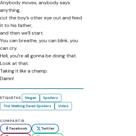
Anybody moves, anybody says
anything,
cut the boy’s other eye out and feed
it to his father,
and then we’ll start.
You can breathe, you can blink, you
can cry.
Hell, you’re all gonna be doing that.
Look at that.
Taking it like a champ.
Damn!
ETIQUETAS
Negan
Spoilers
The Walking Dead Spoilers
Video
COMPARTIR
Facebook
Twitter