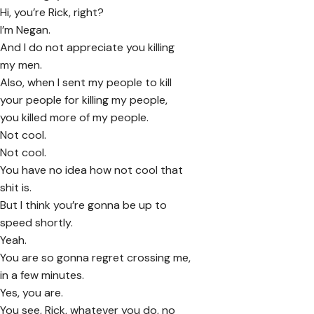
Hi, you’re Rick, right?
I’m Negan.
And I do not appreciate you killing
my men.
Also, when I sent my people to kill
your people for killing my people,
you killed more of my people.
Not cool.
Not cool.
You have no idea how not cool that
shit is.
But I think you’re gonna be up to
speed shortly.
Yeah.
You are so gonna regret crossing me,
in a few minutes.
Yes, you are.
You see, Rick, whatever you do, no