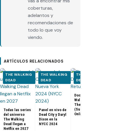
vas a encontrar mis
coberturas,
adelantos y
recomendaciones de
todo lo que voy
viendo.
ARTÍCULOS RELACIONADOS
THE WALKING
THE WALKING
THE WALKING
THE WALK
DEAD
DEAD
DEAD
DEAD
Los últimos
Documental The
capítulos de
Walking Dead:
Walking Dea
The Return
llegan a Netf
(Subtitulado
Todas las series
Panel en vivo de
Latinoaméri
Online)
del universo
Dead City y Daryl
The Walking
Dixon en la
Dead llegan a
NYCC 2024
Netflix en 2027