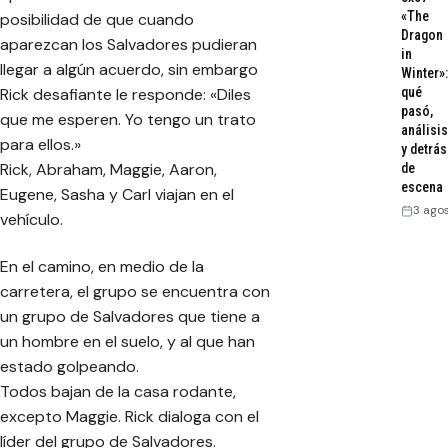
«The
posibilidad de que cuando
Dragon
aparezcan los Salvadores pudieran
in
llegar a algún acuerdo, sin embargo
Winter»:
Rick desafiante le responde: «Diles
qué
pasó,
que me esperen. Yo tengo un trato
análisis
para ellos.»
y detrás
Rick, Abraham, Maggie, Aaron,
de
escena
Eugene, Sasha y Carl viajan en el
3 ago
vehículo.
En el camino, en medio de la
carretera, el grupo se encuentra con
un grupo de Salvadores que tiene a
un hombre en el suelo, y al que han
estado golpeando.
Todos bajan de la casa rodante,
excepto Maggie. Rick dialoga con el
líder del grupo de Salvadores.