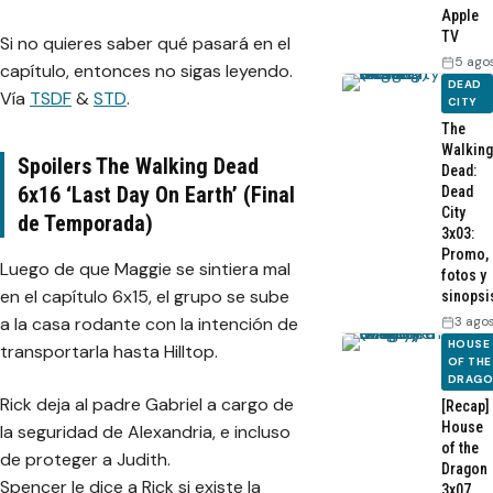
Apple
TV
Si no quieres saber qué pasará en el
5 ago
capítulo, entonces no sigas leyendo.
DEAD
Vía
TSDF
&
STD
.
CITY
The
Walking
Spoilers The Walking Dead
Dead:
6x16 ‘Last Day On Earth’ (Final
Dead
City
de Temporada)
3x03:
Promo,
Luego de que Maggie se sintiera mal
fotos y
en el capítulo 6x15, el grupo se sube
sinopsi
3 ago
a la casa rodante con la intención de
HOUSE
transportarla hasta Hilltop.
OF THE
DRAG
Rick deja al padre Gabriel a cargo de
[Recap]
House
la seguridad de Alexandria, e incluso
of the
de proteger a Judith.
Dragon
Spencer le dice a Rick si existe la
3x07