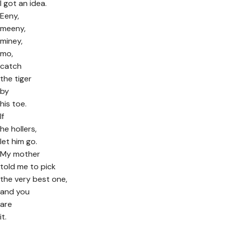
I got an idea.
Eeny,
meeny,
miney,
mo,
catch
the tiger
by
his toe.
If
he hollers,
let him go.
My mother
told me to pick
the very best one,
and you
are
it.