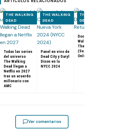
ARTÍCULOS RELACIONADOS
THE WALKING
THE WALKING
THE WALKING
THE WALK
DEAD
DEAD
DEAD
DEAD
Los últimos
Documental The
capítulos de
Walking Dead:
Walking Dea
The Return
llegan a Netf
(Subtitulado
Todas las series
Panel en vivo de
Latinoaméri
Online)
del universo
Dead City y Daryl
The Walking
Dixon en la
Dead llegan a
NYCC 2024
Netflix en 2027
tras un acuerdo
millonario con
AMC
Ver comentarios