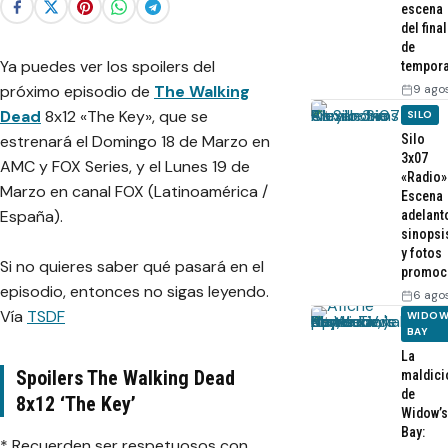
escena
del final
de
Ya puedes ver los spoilers del
tempor
próximo episodio de
The Walking
9 ago
Dead
8x12 «The Key», que se
SILO
estrenará el Domingo 18 de Marzo en
Silo
3x07
AMC y FOX Series, y el Lunes 19 de
«Radio»
Marzo en canal FOX (Latinoamérica /
Escena
España).
adelant
sinopsi
y fotos
Si no quieres saber qué pasará en el
promoc
episodio, entonces no sigas leyendo.
6 ago
Vía
TSDF
WIDOW
BAY
La
Spoilers The Walking Dead
maldici
de
8x12 ‘The Key’
Widow’s
Bay:
* Recuerden ser respetuosos con