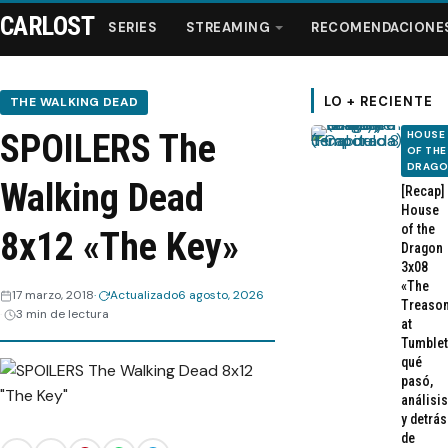
CARLOST
SERIES
STREAMING
RECOMENDACIONE
LO + RECIENTE
THE WALKING DEAD
SPOILERS The
HOUSE
Series
OF THE
DRAG
Walking Dead
[Recap]
Streaming
House
of the
8x12 «The Key»
Dragon
Recomendaciones
3x08
«The
17 marzo, 2018
Actualizado
6 agosto, 2026
Treaso
3 min de lectura
Videos
at
Tumblet
qué
Webisodios
pasó,
análisis
y detrás
de