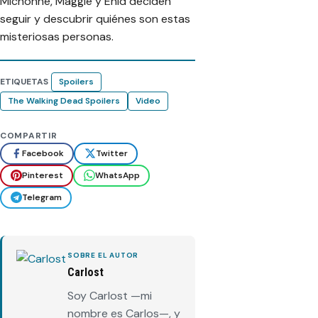
Michonne, Maggie y Enid deciden
seguir y descubrir quiénes son estas
misteriosas personas.
ETIQUETAS
Spoilers
The Walking Dead Spoilers
Video
COMPARTIR
Facebook
Twitter
Pinterest
WhatsApp
Telegram
SOBRE EL AUTOR
Carlost
Soy Carlost —mi
nombre es Carlos—, y