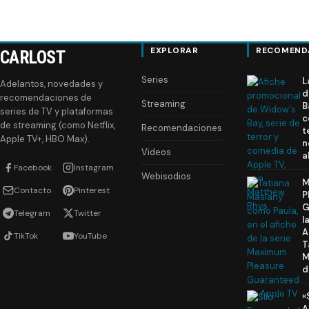
EXPLORAR
RECOMEND
CARLOST
Series
L
Adelantos, novedades y
d
recomendaciones de
Streaming
B
series de TV y plataformas
c
de streaming (como Netflix,
Recomendaciones
t
Apple TV+, HBO Max).
n
Videos
a
Facebook
Instagram
Webisodios
M
Contacto
Pinterest
P
G
Telegram
Twitter
l
A
TikTok
YouTube
T
M
d
«
A