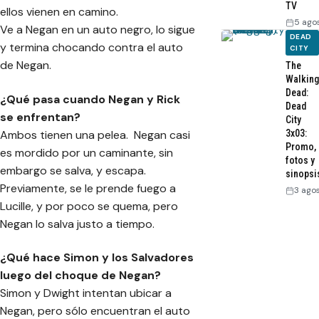
TV
ellos vienen en camino.
5 ago
Ve a Negan en un auto negro, lo sigue
DEAD
y termina chocando contra el auto
CITY
de Negan.
The
Walking
Dead:
¿Qué pasa cuando Negan y Rick
Dead
se enfrentan?
City
Ambos tienen una pelea. Negan casi
3x03:
Promo,
es mordido por un caminante, sin
fotos y
embargo se salva, y escapa.
sinopsi
Previamente, se le prende fuego a
3 ago
Lucille, y por poco se quema, pero
Negan lo salva justo a tiempo.
¿Qué hace Simon y los Salvadores
luego del choque de Negan?
Simon y Dwight intentan ubicar a
Negan, pero sólo encuentran el auto