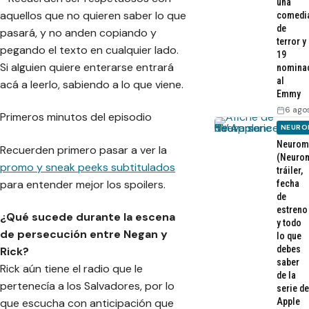
una
aquellos que no quieren saber lo que
comedi
de
pasará, y no anden copiando y
terror y
pegando el texto en cualquier lado.
19
Si alguien quiere enterarse entrará
nomina
al
acá a leerlo, sabiendo a lo que viene.
Emmy
6 ago
Primeros minutos del episodio
NEURO
Neurom
Recuerden primero pasar a ver la
(Neurom
promo y sneak peeks subtitulados
tráiler,
para entender mejor los spoilers.
fecha
de
estreno
¿Qué sucede durante la escena
y todo
de persecución entre Negan y
lo que
debes
Rick?
saber
Rick aún tiene el radio que le
de la
pertenecía a los Salvadores, por lo
serie de
Apple
que escucha con anticipación que