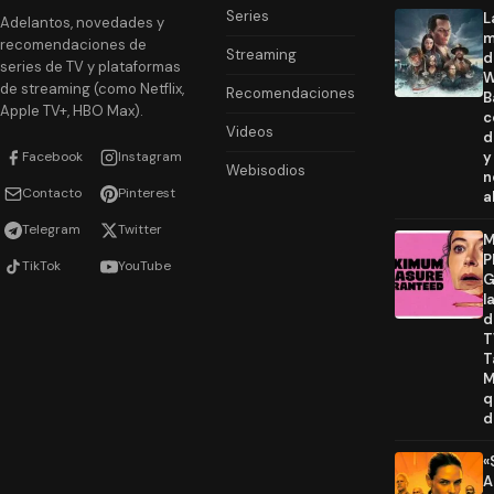
Series
L
Adelantos, novedades y
m
recomendaciones de
Streaming
d
series de TV y plataformas
W
de streaming (como Netflix,
Recomendaciones
B
Apple TV+, HBO Max).
c
Videos
d
Facebook
Instagram
y
Webisodios
n
Contacto
Pinterest
a
Telegram
Twitter
M
P
TikTok
YouTube
G
l
d
T
T
M
q
d
«
A