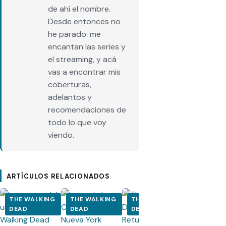
de ahí el nombre.
Desde entonces no
he parado: me
encantan las series y
el streaming, y acá
vas a encontrar mis
coberturas,
adelantos y
recomendaciones de
todo lo que voy
viendo.
ARTÍCULOS RELACIONADOS
THE WALKING
THE WALKING
THE WALKING
THE WALK
DEAD
DEAD
DEAD
DEAD