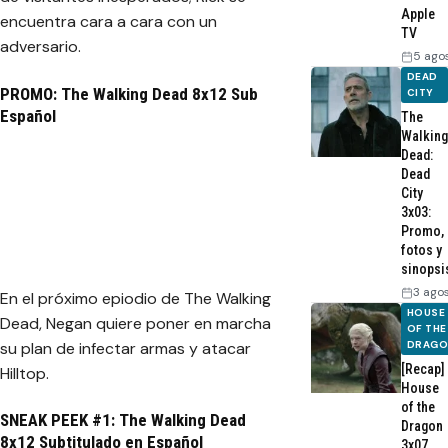
Apple
encuentra cara a cara con un
TV
adversario.
5 ago
DEAD
PROMO: The Walking Dead 8x12 Sub
CITY
Español
The
Walking
Dead:
Dead
City
3x03:
Promo,
fotos y
sinopsi
3 ago
En el próximo epiodio de The Walking
HOUSE
Dead, Negan quiere poner en marcha
OF THE
su plan de infectar armas y atacar
DRAG
[Recap]
Hilltop.
House
of the
SNEAK PEEK #1: The Walking Dead
Dragon
8x12 Subtitulado en Español
3x07