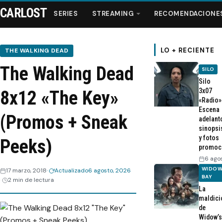
CARLOST
SERIES
STREAMING
RECOMENDACIONE
LO + RECIENTE
THE WALKING DEAD
The Walking Dead
SILO
Series
Silo
3x07
8x12 «The Key»
«Radio»
Streaming
Escena
(Promos + Sneak
adelant
sinopsi
Recomendaciones
y fotos
Peeks)
promoc
Videos
6 ago
WIDOW
17 marzo, 2018
Actualizado
6 agosto, 2026
BAY
2 min de lectura
Webisodios
La
maldici
de
Widow’s