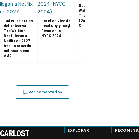
Los últimos
Documental The
capítulos de
Walking Dead:
Walking Dea
The Return
llegan a Netf
(Subtitulado
Todas las series
Panel en vivo de
Latinoaméri
Online)
del universo
Dead City y Daryl
The Walking
Dixon en la
Dead llegan a
NYCC 2024
Netflix en 2027
tras un acuerdo
millonario con
AMC
Ver comentarios
EXPLORAR
RECOMEND
CARLOST