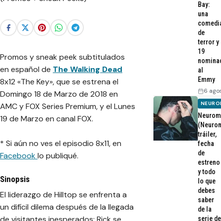
Bay:
una
comedi
de
terror y
19
Promos y sneak peek subtitulados
nomina
en español de
The Walking Dead
al
Emmy
8x12 «The Key», que se estrena el
6 ago
Domingo 18 de Marzo de 2018 en
NEURO
AMC y FOX Series Premium, y el Lunes
Neurom
19 de Marzo en canal FOX.
(Neurom
tráiler,
* Si aún no ves el episodio 8x11, en
fecha
de
Facebook
lo publiqué.
estreno
y todo
Sinopsis
lo que
debes
El liderazgo de Hilltop se enfrenta a
saber
un difícil dilema después de la llegada
de la
de visitantes inesperados; Rick se
serie de