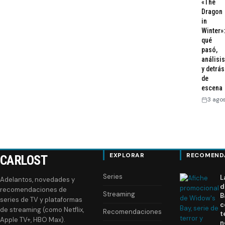
«The
Dragon
in
Winter»:
qué
pasó,
análisis
y detrás
de
escena
3 ago
EXPLORAR
RECOMEND
CARLOST
Series
L
Adelantos, novedades y
d
recomendaciones de
Streaming
B
series de TV y plataformas
c
de streaming (como Netflix,
Recomendaciones
t
Apple TV+, HBO Max).
n