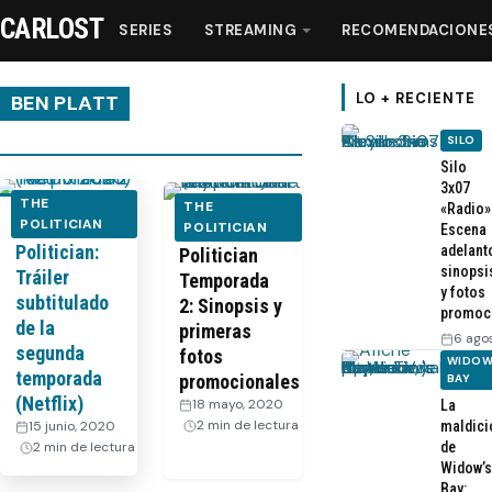
CARLOST
SERIES
STREAMING
RECOMENDACIONE
LO + RECIENTE
BEN PLATT
SILO
Series
Silo
3x07
THE
THE
«Radio»
The
POLITICIAN
Streaming
The
POLITICIAN
Escena
Politician:
adelant
Politician
sinopsi
Tráiler
Temporada
Recomendaciones
y fotos
subtitulado
2: Sinopsis y
promoc
de la
primeras
6 ago
Videos
segunda
fotos
WIDOW
temporada
promocionales
BAY
(Netflix)
18 mayo, 2020
·
La
Webisodios
2 min de lectura
15 junio, 2020
·
maldici
2 min de lectura
de
Widow’s
Bay: