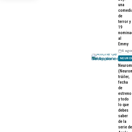
una
comedi
de
terror y
19
nomina
al
Emmy
6 ago
NEURO
Neurom
(Neurom
tráiler,
fecha
de
estreno
y todo
lo que
debes
saber
de la
serie de