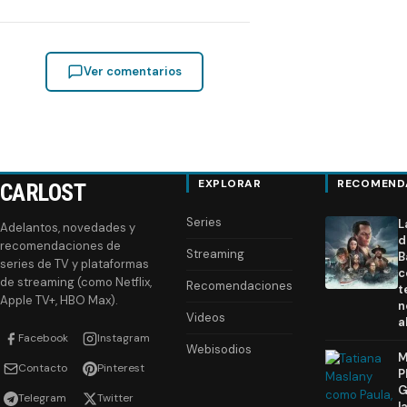
Ver comentarios
EXPLORAR
RECOMEND
CARLOST
Series
L
Adelantos, novedades y
d
recomendaciones de
Streaming
B
series de TV y plataformas
c
de streaming (como Netflix,
Recomendaciones
t
Apple TV+, HBO Max).
n
Videos
a
Facebook
Instagram
Webisodios
M
Contacto
Pinterest
P
G
Telegram
Twitter
l