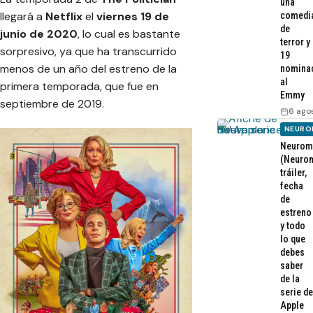
una
llegará a
Netflix
el
viernes 19 de
comedi
de
junio de 2020
, lo cual es bastante
terror y
sorpresivo, ya que ha transcurrido
19
menos de un año del estreno de la
nomina
al
primera temporada, que fue en
Emmy
septiembre de 2019.
6 ago
NEURO
Neurom
(Neurom
tráiler,
fecha
de
estreno
y todo
lo que
debes
saber
de la
serie de
Apple