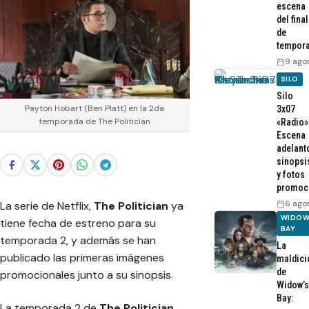
escena
del final
de
tempor
9 ago
SILO
Silo
Payton Hobart (Ben Platt) en la 2da
3x07
temporada de The Politician
«Radio»
Escena
adelant
sinopsi
y fotos
promoc
6 ago
La serie de Netflix,
The Politician
ya
WIDOW
tiene fecha de estreno para su
BAY
temporada 2, y además se han
La
publicado las primeras imágenes
maldici
de
promocionales junto a su sinopsis.
Widow’s
Bay:
La temporada 2 de
The Politician