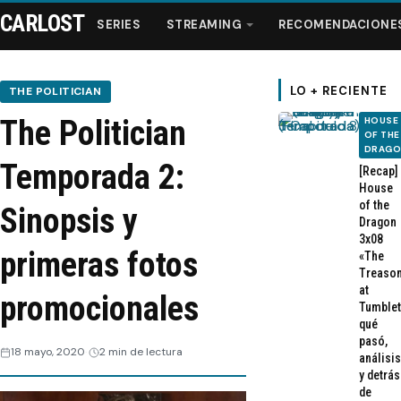
CARLOST
SERIES
STREAMING
RECOMENDACIONE
LO + RECIENTE
THE POLITICIAN
The Politician
HOUSE
Series
OF THE
DRAG
Temporada 2:
[Recap]
Streaming
House
of the
Sinopsis y
Dragon
Recomendaciones
3x08
primeras fotos
«The
Treaso
Videos
at
promocionales
Tumblet
qué
Webisodios
pasó,
18 mayo, 2020
2 min de lectura
análisis
y detrás
de