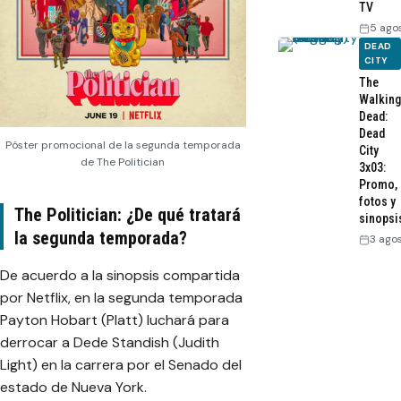
TV
5 ago
DEAD
CITY
The
Walking
Dead:
Dead
Póster promocional de la segunda temporada
City
de The Politician
3x03:
Promo,
fotos y
The Politician: ¿De qué tratará
sinopsi
la segunda temporada?
3 ago
De acuerdo a la sinopsis compartida
por Netflix, en la segunda temporada
Payton Hobart (Platt) luchará para
derrocar a Dede Standish (Judith
Light) en la carrera por el Senado del
estado de Nueva York.