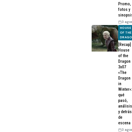
Promo,
fotos y
sinopsi
3 ago
HOUSE
OF THE
DRAG
[Recap]
House
of the
Dragon
3x07
«The
Dragon
in
Winter»:
qué
pasó,
análisis
y detrás
de
escena
3 ago