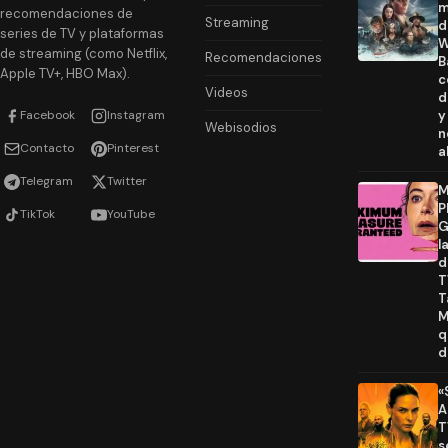
m
recomendaciones de
Streaming
d
series de TV y plataformas
W
de streaming (como Netflix,
Recomendaciones
B
Apple TV+, HBO Max).
c
Videos
d
Facebook
Instagram
y
Webisodios
n
Contacto
Pinterest
a
Telegram
Twitter
M
P
TikTok
YouTube
G
l
d
T
T
M
q
d
«
A
T
s