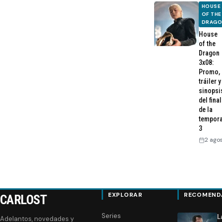
HOUSE
OF THE
DRAG
House
of the
Dragon
3x08:
Promo,
tráiler y
sinopsi
del final
de la
tempor
3
2 ago
EXPLORAR
RECOMEND
CARLOST
Series
L
Adelantos, novedades y