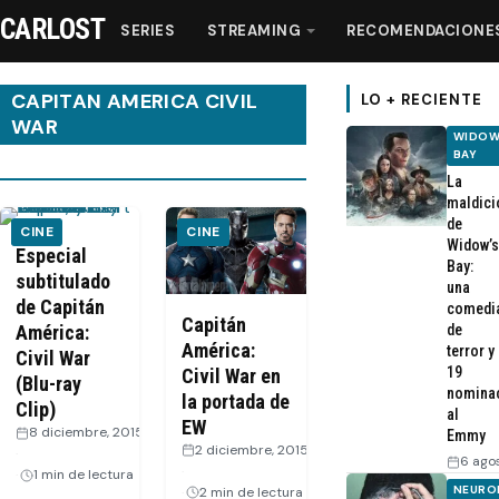
CARLOST
SERIES
STREAMING
RECOMENDACIONE
CAPITAN AMERICA CIVIL
LO + RECIENTE
WAR
WIDOW
BAY
Series
La
maldici
de
Streaming
CINE
CINE
Widow’s
Especial
Bay:
subtitulado
una
Recomendaciones
de Capitán
comedi
Capitán
América:
de
América:
Videos
terror y
Civil War
19
Civil War en
(Blu-ray
nomina
la portada de
Clip)
Webisodios
al
EW
8 diciembre, 2015
Emmy
2 diciembre, 2015
·
6 ago
·
1 min de lectura
NEURO
2 min de lectura