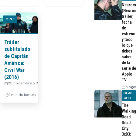
Neurom
(Neurom
tráiler,
CINE
fecha
de
estreno
y todo
Tráiler
lo que
subtitulado
debes
de Capitán
saber
América:
de la
serie de
Civil War
Apple
(2016)
TV
25 noviembre, 2015
5 ago
·
DEAD
1 min de lectura
CITY
The
Walking
Dead:
Dead
City
3x03: