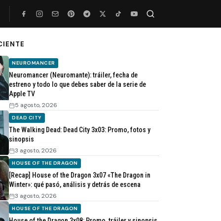
CIENTE
Buscar
NEUROMANCER
Neuromancer (Neuromante): tráiler, fecha de
estreno y todo lo que debes saber de la serie de
Apple TV
5 agosto, 2026
DEAD CITY
The Walking Dead: Dead City 3x03: Promo, fotos y
sinopsis
3 agosto, 2026
HOUSE OF THE DRAGON
[Recap] House of the Dragon 3x07 «The Dragon in
Winter»: qué pasó, análisis y detrás de escena
3 agosto, 2026
HOUSE OF THE DRAGON
House of the Dragon 3x08: Promo, tráiler y sinopsis