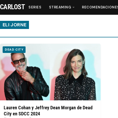
CARLOST
SERIES
STREAMING
RECOMENDACIONE
ELI JORNE
Series
DEAD CITY
Streaming
Recomendaciones
Videos
Webisodios
Lauren Cohan y Jeffrey Dean Morgan de Dead
City en SDCC 2024