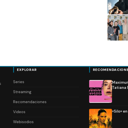
EXPLORAR
RECOMENDACION
Series
Maximum 
s
Tatiana 
Streaming
Recomendaciones
«Silo» e
Videos
Webisodios