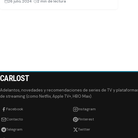
26 julio, 2024
·
2 min de lectura
CARLOST
Adelantos, novedades y recomendaciones de series de TV y plataforma
de streaming (como Netflix, Apple TV+, HBO Max).
Facebook
Instagram
Contacto
Pinterest
Telegram
Twitter