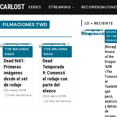
CARLOST
SERIES
STREAMING
RECOMENDACIONE
LO + RECIENTE
FILMACIONES TWD
HOUSE
OF THE
Series
DRAG
[Recap]
THE WALKING
THE WALKING
House
Streaming
The Walking
DEAD
The Walking
DEAD
of the
Dead 9x01:
Dead
Dragon
Primeras
Temporada
3x08
Recomendaciones
«The
imágenes
9: Comenzó
Treaso
desde el set
el rodaje con
at
Videos
de rodaje
parte del
Tumblet
3 mayo, 2018
·
elenco
qué
1 min de lectura
30 abril, 2018
·
pasó,
Webisodios
2 min de lectura
análisis
y detrás
de
escena