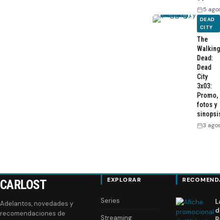
5 ago
DEAD
CITY
The
Walking
Dead:
Dead
City
3x03:
Promo,
fotos y
sinopsi
3 ago
EXPLORAR
RECOMEND
CARLOST
Series
L
Adelantos, novedades y
d
recomendaciones de
Streaming
B