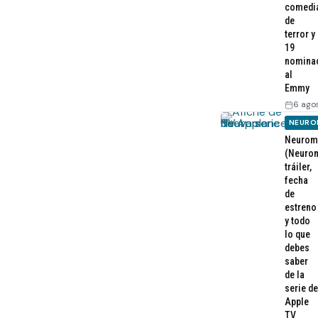
comedi
de
terror y
19
nomina
al
Emmy
6 ago
NEURO
Neurom
(Neurom
tráiler,
fecha
de
estreno
y todo
lo que
debes
saber
de la
serie de
Apple
TV