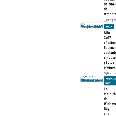
del final
de
tempor
9 ago
SILO
Silo
3x07
«Radio»
Escena
adelant
sinopsi
y fotos
promoc
6 ago
WIDOW
BAY
La
maldici
de
Widow’s
Bay:
una