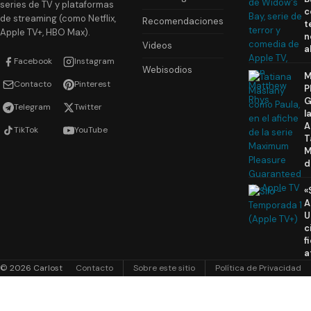
series de TV y plataformas
c
de streaming (como Netflix,
Recomendaciones
t
Apple TV+, HBO Max).
n
Videos
a
Facebook
Instagram
Webisodios
M
Contacto
Pinterest
P
G
Telegram
Twitter
l
A
TikTok
YouTube
T
M
d
«
A
U
c
f
a
© 2026 Carlost
Contacto
Sobre este sitio
Política de Privacidad