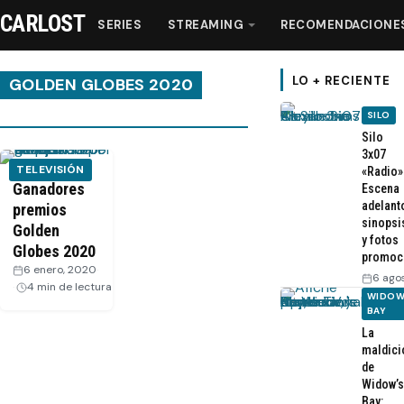
CARLOST
SERIES
STREAMING
RECOMENDACIONE
LO + RECIENTE
GOLDEN GLOBES 2020
SILO
Series
Silo
3x07
TELEVISIÓN
«Radio»
Streaming
Ganadores
Escena
adelant
premios
sinopsi
Golden
Recomendaciones
y fotos
Globes 2020
promoc
6 enero, 2020
·
6 ago
Videos
4 min de lectura
WIDOW
BAY
La
Webisodios
maldici
de
Widow’s
Bay: