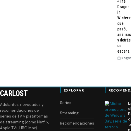
«The
Dragon
in
Winter»:
qué
pasó,
análisis
y detrás
de
escena
3 ago
EXPLORAR
RECOMEND
CARLOST
Series
L
Adelantos, novedades y
d
recomendaciones de
Streaming
B
series de TV y plataformas
c
de streaming (como Netflix,
Recomendaciones
t
Apple TV+, HBO Max).
n