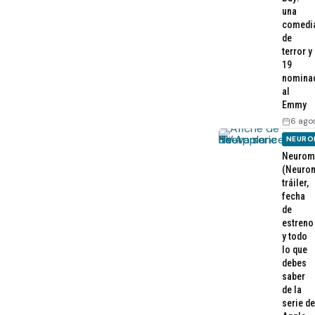
una
comedi
de
terror y
19
nomina
al
Emmy
6 ago
NEURO
Neurom
(Neurom
tráiler,
fecha
de
estreno
y todo
lo que
debes
saber
de la
serie de