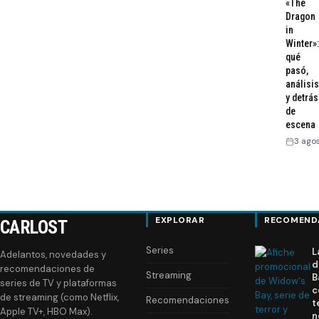
«The
Dragon
in
Winter»:
qué
pasó,
análisis
y detrás
de
escena
3 ago
EXPLORAR
RECOMEND
CARLOST
Series
L
Adelantos, novedades y
d
recomendaciones de
Streaming
B
series de TV y plataformas
c
de streaming (como Netflix,
Recomendaciones
t
Apple TV+, HBO Max).
n