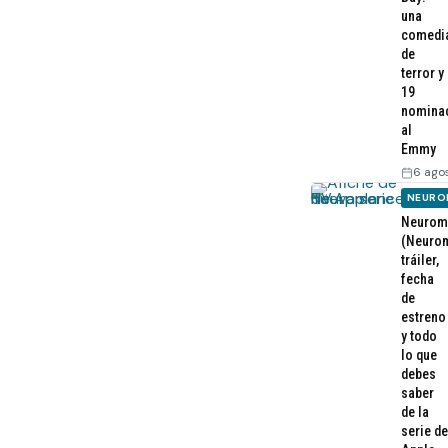
una
comedi
de
terror y
19
nomina
al
Emmy
6 ago
NEURO
Neurom
(Neurom
tráiler,
fecha
de
estreno
y todo
lo que
debes
saber
de la
serie de