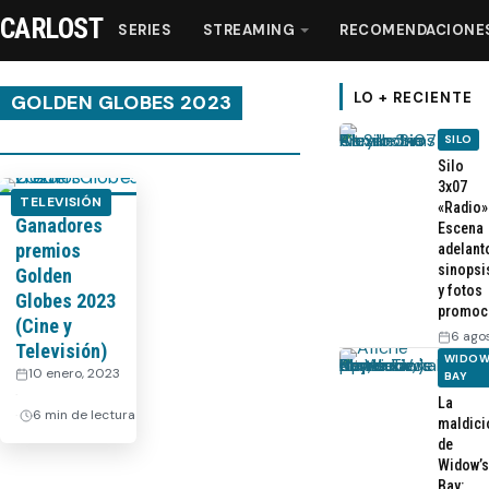
CARLOST
SERIES
STREAMING
RECOMENDACIONE
LO + RECIENTE
GOLDEN GLOBES 2023
SILO
Series
Silo
3x07
TELEVISIÓN
«Radio»
Ganadores
Streaming
Escena
premios
adelant
sinopsi
Golden
Recomendaciones
y fotos
Globes 2023
promoc
(Cine y
6 ago
Videos
Televisión)
WIDOW
10 enero, 2023
BAY
·
La
Webisodios
6 min de lectura
maldici
de
Widow’s
Bay: