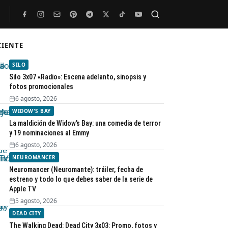
CIENTE
Buscar
SILO
Silo 3x07 «Radio»: Escena adelanto, sinopsis y
fotos promocionales
6 agosto, 2026
WIDOW'S BAY
La maldición de Widow’s Bay: una comedia de terror
y 19 nominaciones al Emmy
6 agosto, 2026
NEUROMANCER
Neuromancer (Neuromante): tráiler, fecha de
estreno y todo lo que debes saber de la serie de
Apple TV
5 agosto, 2026
DEAD CITY
The Walking Dead: Dead City 3x03: Promo, fotos y