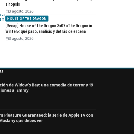
sinopsis
3 agosto, 2026
HOUSE OF THE DRAGON
[Recap] House of the Dragon 3x07 «The Dragon in
Winter»: qué pasó, análisis y detrás de escena
3 agosto, 2026
ES
ción de Widow’s Bay: una comedia de terror y 19
iones al Emmy
Pleasure Guaranteed: la serie de Apple TV con
Maslany que debes ver