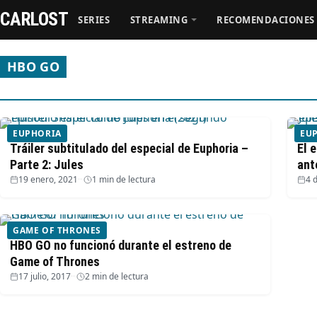
CARLOST
SERIES
STREAMING
RECOMENDACIONES
HBO GO
Series
EUPHORIA
EU
Streaming
Tráiler subtitulado del especial de Euphoria –
El 
Parte 2: Jules
ant
19 enero, 2021
·
1 min de lectura
4 
Recomendaciones
Videos
GAME OF THRONES
HBO GO no funcionó durante el estreno de
Game of Thrones
Webisodios
17 julio, 2017
·
2 min de lectura