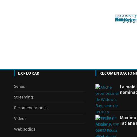
EXPLORAR
RECOMENDACION
Series
La maldi
nominac
Streaming
Recomendaciones
Maximum 
Videos
Tatiana 
Webisodios