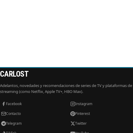
CARLOST
Adelantos, novedades y recomendaciones de series de TV y plataformas de
streaming (como Netflix, Apple TV+, HBO Max).
Facebook
Instagram
Contacto
Pinterest
Telegram
Twitter