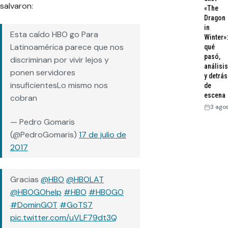
salvaron:
«The
Dragon
in
Esta caído HBO go Para
Winter»:
Latinoamérica parece que nos
qué
pasó,
discriminan por vivir lejos y
análisis
ponen servidores
y detrás
insuficientesLo mismo nos
de
escena
cobran
3 ago
— Pedro Gomaris
(@PedroGomaris)
17 de julio de
2017
Gracias
@HBO
@HBOLAT
@HBOGOhelp
#HBO
#HBOGO
#DominGOT
#GoTS7
pic.twitter.com/uVLF79dt3Q