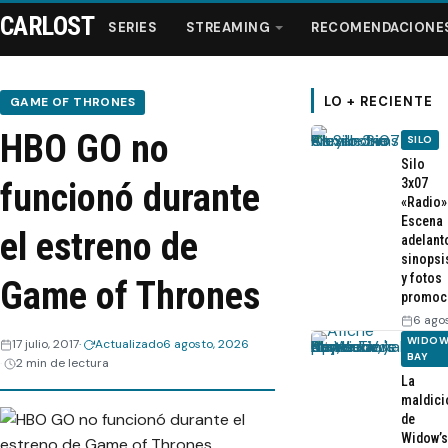
CARLOST
SERIES
STREAMING
RECOMENDACIONE
LO + RECIENTE
GAME OF THRONES
HBO GO no
SILO
Series
Silo
3x07
funcionó durante
«Radio»
Streaming
Escena
el estreno de
adelant
sinopsi
Recomendaciones
y fotos
Game of Thrones
promoc
Videos
6 ago
WIDOW
17 julio, 2017
Actualizado
6 agosto, 2026
BAY
2 min de lectura
Webisodios
La
maldici
de
Widow’s