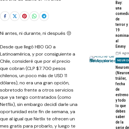
Bay:
una
comedi
de
terror y
19
Ni antes, ni durante, ni después 😒
nomina
al
Desde que llegó HBO GO a
Emmy
6 ago
Latinoamérica, y por consiguiente a
Chile, consideré que por el precio
NEURO
Neurom
que cobran (CLP $7.700 pesos
(Neurom
chilenos, un poco más de USD 11
tráiler,
dólares), no era una gran opción,
fecha
de
sobretodo frente a otros servicios
estreno
que ya tengo contratados (como
y todo
Netflix), sin embargo decidí darle una
lo que
oportunidad este fin de semana, ya
debes
saber
que al igual que Netlix te ofrecen un
de la
mes gratis para probarlo, y luego te
serie de