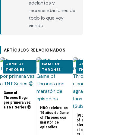
adelantos y
recomendaciones de
todo lo que voy
viendo.
ARTÍCULOS RELACIONADOS
GAME OF
GAME OF
GAME OF
GAME OF
THRONES
THRONES
THRONES
THRONES
Game of
Thrones llega
por primera vez
a TNT Series 😍
HBO celebra los
10 años de Game
[VIDEOS] Game
of Thrones con
of Thrones: El
maratón de
Adelanto del
elenco agradece
episodios
documental 
a los fans
Game of
(Subtitulado)