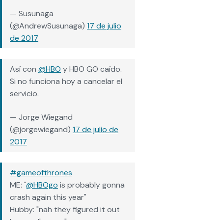
— Susunaga
(@AndrewSusunaga)
17 de julio
de 2017
Así con
@HBO
y HBO GO caído.
Si no funciona hoy a cancelar el
servicio.
— Jorge Wiegand
(@jorgewiegand)
17 de julio de
2017
#gameofthrones
ME: "
@HBOgo
is probably gonna
crash again this year"
Hubby: "nah they figured it out