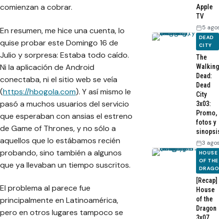
comienzan a cobrar.
Apple
TV
5 ago
En resumen, me hice una cuenta, lo
DEAD
quise probar este Domingo 16 de
CITY
Julio y sorpresa: Estaba todo caído.
The
Ni la aplicación de Android
Walking
Dead:
conectaba, ni el sitio web se veía
Dead
(
https://hbogola.com
). Y así mismo le
City
pasó a muchos usuarios del servicio
3x03:
Promo,
que esperaban con ansias el estreno
fotos y
de Game of Thrones, y no sólo a
sinopsi
aquellos que lo estábamos recién
3 ago
probando, sino también a algunos
HOUSE
OF THE
que ya llevaban un tiempo suscritos.
DRAG
[Recap]
El problema al parece fue
House
of the
principalmente en Latinoamérica,
Dragon
pero en otros lugares tampoco se
3x07