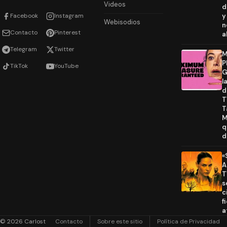
Videos
d
Facebook
Instagram
y
Webisodios
n
Contacto
Pinterest
a
Telegram
Twitter
M
P
TikTok
YouTube
G
l
d
T
T
M
q
d
«
A
T
s
c
f
a
© 2026 Carlost
Contacto
Sobre este sitio
Política de Privacidad