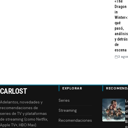
«The
Dragon
in
Winter»:
qué
pasó,
análisis
y detrás
de
escena
3 ago
EXPLORAR
RECOMEND
CARLOST
Series
L
Adelantos, novedades y
m
recomendaciones de
Streaming
d
series de TV y plataformas
W
de streaming (como Netflix,
Recomendaciones
B
Apple TV+, HBO Max).
c