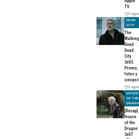
Apple
TV
5 ago
DEAD
CITY
The
Walking
Dead:
Dead
City
3x03:
Promo,
fotos y
sinopsi
3 ago
HOUSE
OF THE
DRAG
[Recap]
House
of the
Dragon
3x07