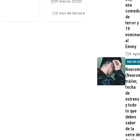
31 marzo, 2020
una
·
comedi
2 min de lectura
de
terror y
19
nomina
al
Emmy
6 ago
NEURO
Neurom
(Neurom
tráiler,
fecha
de
estreno
y todo
lo que
debes
saber
de la
serie de