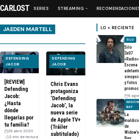
CARLOST
SERIES
STREAMING
RECOMENDACIONE
LO + RECIENTE
JAEDEN MARTELL
SILO
Series
Silo
3x07
DEFENDING
DEFENDING
«Radio»
Streaming
JACOB
JACOB
Escena
adelant
sinopsi
Recomendaciones
[REVIEW]
y fotos
Chris Evans
Defending
promoc
protagoniza
Jacob:
6 ago
‘Defending
Videos
WIDOW
¿Hasta
Jacob’, la
BAY
dónde
nueva serie
La
Webisodios
llegarías por
de Apple TV+
maldici
tu familia?
(Tráiler
de
26 abril, 2020
·
Widow’s
subtitulado)
2 min de lectura
Bay: