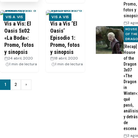
Promo,
fotos y
sinopsi
VIS A VIS
VIS A VIS
Vis a Vis: El
Vis a Vis ‘El
3 ago
HOUSE
Oasis 5x02
Oasis’
OF THE
«La Boda»:
Episodio 1:
DRAG
Promo, fotos
Promo, fotos
[Recap]
y sinopsis
y sinopsis
House
24 abril, 2020
·
18 abril, 2020
·
of the
1 min de lectura
1 min de lectura
Dragon
3x07
«The
Dragon
Paginación
1
2
›
Siguiente
in
Winter»:
de
qué
pasó,
entradas
análisis
y detrás
de
escena
3 ago