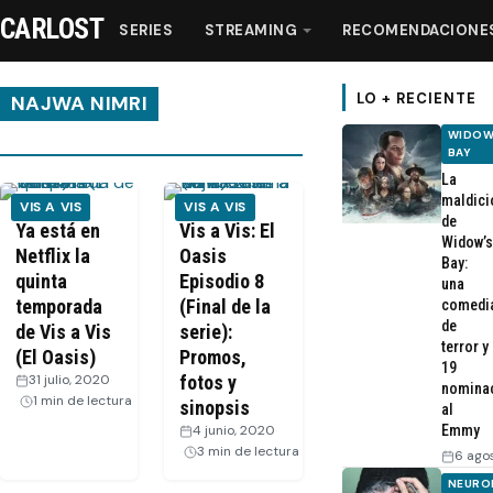
CARLOST
SERIES
STREAMING
RECOMENDACIONE
LO + RECIENTE
NAJWA NIMRI
WIDOW
BAY
Series
La
maldici
VIS A VIS
VIS A VIS
de
Streaming
Ya está en
Vis a Vis: El
Widow’s
Netflix la
Oasis
Bay:
quinta
Episodio 8
una
Recomendaciones
temporada
(Final de la
comedi
de
de Vis a Vis
serie):
Videos
terror y
(El Oasis)
Promos,
19
31 julio, 2020
·
fotos y
nomina
1 min de lectura
sinopsis
Webisodios
al
4 junio, 2020
·
Emmy
3 min de lectura
6 ago
NEURO