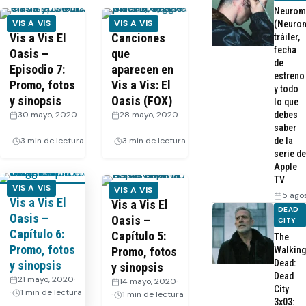
Neurom
VIS A VIS
VIS A VIS
(Neurom
Vis a Vis El
Canciones
tráiler,
fecha
Oasis –
que
de
Episodio 7:
aparecen en
estreno
Promo, fotos
Vis a Vis: El
y todo
y sinopsis
Oasis (FOX)
lo que
30 mayo, 2020
28 mayo, 2020
debes
·
·
saber
3 min de lectura
3 min de lectura
de la
serie de
Apple
TV
VIS A VIS
VIS A VIS
5 ago
Vis a Vis El
Vis a Vis El
DEAD
Oasis –
Oasis –
CITY
Capítulo 6:
Capítulo 5:
The
Promo, fotos
Promo, fotos
Walking
Dead:
y sinopsis
y sinopsis
Dead
21 mayo, 2020
·
14 mayo, 2020
·
City
1 min de lectura
1 min de lectura
3x03: