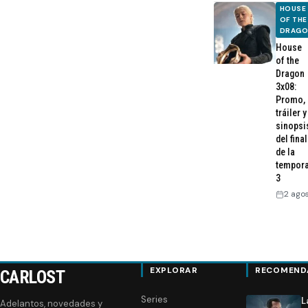
HOUSE
OF THE
DRAG
House
of the
Dragon
3x08:
Promo,
tráiler y
sinopsi
del final
de la
tempor
3
2 ago
EXPLORAR
RECOMEND
CARLOST
Series
L
Adelantos, novedades y