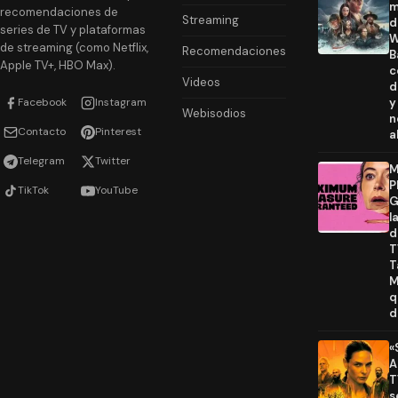
m
recomendaciones de
Streaming
d
series de TV y plataformas
W
de streaming (como Netflix,
Recomendaciones
B
Apple TV+, HBO Max).
c
Videos
d
Facebook
Instagram
y
Webisodios
n
Contacto
Pinterest
a
Telegram
Twitter
M
P
TikTok
YouTube
G
l
d
T
T
M
q
d
«
A
T
s