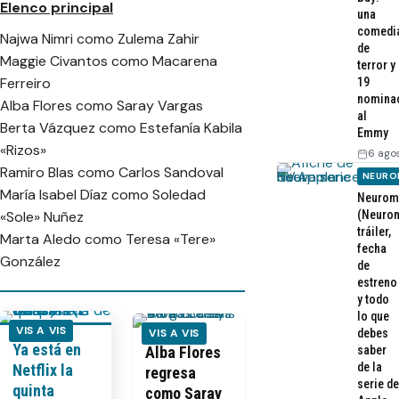
Elenco principal
una
comedi
Najwa Nimri como Zulema Zahir
de
Maggie Civantos como Macarena
terror y
Ferreiro
19
nomina
Alba Flores como Saray Vargas
al
Berta Vázquez como Estefanía Kabila
Emmy
«Rizos»
6 ago
Ramiro Blas como Carlos Sandoval
NEURO
María Isabel Díaz como Soledad
Neurom
«Sole» Nuñez
(Neurom
tráiler,
Marta Aledo como Teresa «Tere»
fecha
González
de
estreno
y todo
lo que
VIS A VIS
VIS A VIS
debes
Ya está en
Alba Flores
saber
de la
Netflix la
regresa
serie de
quinta
como Saray