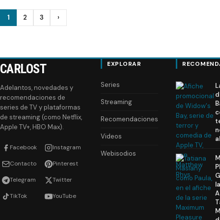
Paginación
1
2
3
›
Siguiente
de
entradas
EXPLORAR
RECOMEND
CARLOST
Series
L
Adelantos, novedades y
d
recomendaciones de
Streaming
B
series de TV y plataformas
c
de streaming (como Netflix,
Recomendaciones
t
Apple TV+, HBO Max).
n
Videos
a
Facebook
Instagram
Webisodios
M
Contacto
Pinterest
P
G
Telegram
Twitter
l
A
TikTok
YouTube
T
M
d