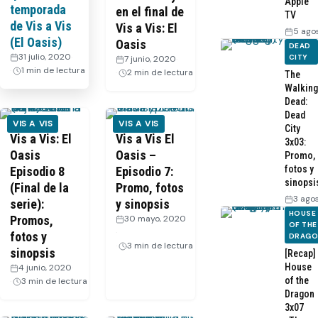
Apple
temporada
en el final de
TV
de Vis a Vis
Vis a Vis: El
5 ago
(El Oasis)
Oasis
DEAD
31 julio, 2020
·
CITY
7 junio, 2020
·
1 min de lectura
2 min de lectura
The
Walking
Dead:
Dead
VIS A VIS
VIS A VIS
City
Vis a Vis: El
Vis a Vis El
3x03:
Oasis
Oasis –
Promo,
fotos y
Episodio 8
Episodio 7:
sinopsi
(Final de la
Promo, fotos
3 ago
serie):
y sinopsis
HOUSE
Promos,
30 mayo, 2020
OF THE
·
fotos y
DRAG
3 min de lectura
sinopsis
[Recap]
House
4 junio, 2020
·
of the
3 min de lectura
Dragon
3x07