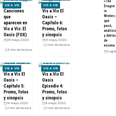
«The
VIS A VIS
VIS A VIS
Dragon
Canciones
Vis a Vis El
in
Winter»:
que
Oasis –
qué
aparecen en
Capítulo 6:
pasó,
Vis a Vis: El
Promo, fotos
análisis
Oasis (FOX)
y sinopsis
y detrás
28 mayo, 2020
21 mayo, 2020
·
de
·
1 min de lectura
escena
3 min de lectura
3 ago
VIS A VIS
VIS A VIS
Vis a Vis El
Vis a Vis El
Oasis –
Oasis
Capítulo 5:
Episodio 4:
Promo, fotos
Promo, fotos
y sinopsis
y sinopsis
14 mayo, 2020
·
8 mayo, 2020
·
1 min de lectura
1 min de lectura