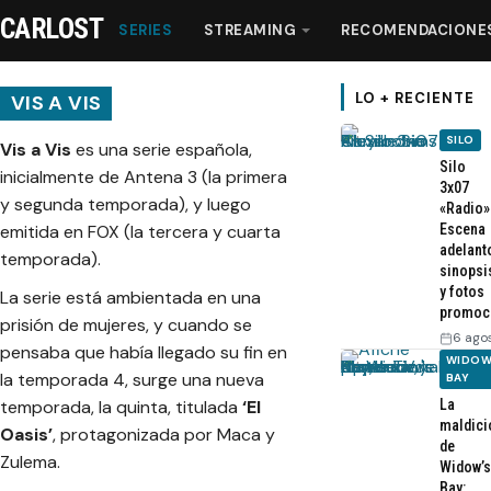
CARLOST
SERIES
STREAMING
RECOMENDACIONE
LO + RECIENTE
VIS A VIS
SILO
Vis a Vis
es una serie española,
Series
Silo
inicialmente de Antena 3 (la primera
3x07
y segunda temporada), y luego
«Radio»
Streaming
emitida en FOX (la tercera y cuarta
Escena
adelant
temporada).
sinopsi
Recomendaciones
y fotos
La serie está ambientada en una
promoc
prisión de mujeres, y cuando se
6 ago
Videos
pensaba que había llegado su fin en
WIDOW
la temporada 4, surge una nueva
BAY
temporada, la quinta, titulada
‘El
La
Webisodios
maldici
Oasis’
, protagonizada por Maca y
de
Zulema.
Widow’s
Bay: