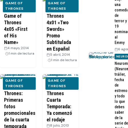
GAME OF
GAME OF
una
FOTOS –
THRONES
Game of
THRONES
comedi
Game of
Thrones
de
terror y
Thrones
4x01 «Two
19
4x05 «First
Swords»
nomina
of His
Promo
al
Name»
Subtitulada
Emmy
4 mayo, 2014
·
en Español
6 ago
1 min de lectura
5 abril, 2014
·
NEURO
1 min de lectura
Neurom
(Neurom
tráiler,
fecha
GAME OF
GAME OF
de
Game of
THRONES
Game of
THRONES
estreno
Thrones:
Thrones
y todo
Primeras
Cuarta
lo que
fotos
Temporada:
debes
promocionales
Ya comenzó
saber
de la
de la cuarta
el rodaje
serie de
temporada
8 julio, 2013
·