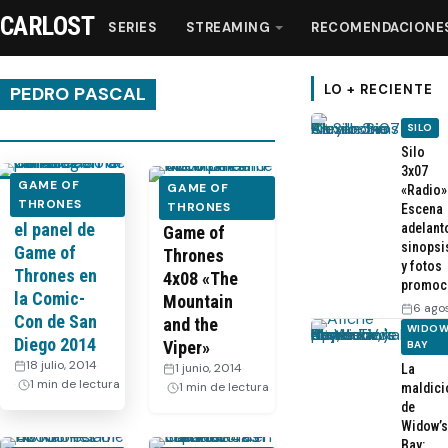
CARLOST
SERIES
STREAMING
RECOMENDACIONE
LO + RECIENTE
PEDRO PASCAL
SILO
Series
Silo
3x07
GAME OF
GAME OF
«Radio»
Confirmado
THRONES
Streaming
FOTOS –
THRONES
Escena
el panel de
adelant
Game of
sinopsi
Game of
Thrones
Recomendaciones
y fotos
Thrones en
4x08 «The
promoc
la Comic-
Mountain
6 ago
Videos
Con de San
and the
WIDOW
Diego 2014
Viper»
BAY
18 julio, 2014
·
1 junio, 2014
·
La
Webisodios
1 min de lectura
1 min de lectura
maldici
de
Widow’s
Bay: