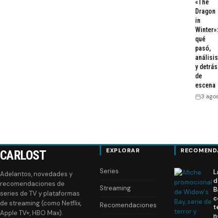
«The
Dragon
in
Winter»:
qué
pasó,
análisis
y detrás
de
escena
3 ago
EXPLORAR
RECOMEND
CARLOST
Series
L
Adelantos, novedades y
d
recomendaciones de
Streaming
B
series de TV y plataformas
c
de streaming (como Netflix,
Recomendaciones
t
Apple TV+, HBO Max).
n