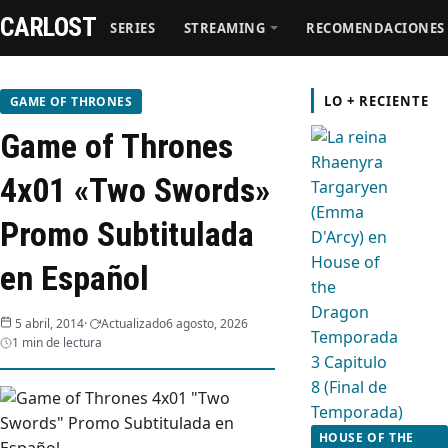
CARLOST
SERIES
STREAMING
RECOMENDACIONES
Series
LO + RECIENTE
GAME OF THRONES
Game of Thrones
Streaming
4x01 «Two Swords»
Recomendaciones
Promo Subtitulada
Videos
en Español
Webisodios
5 abril, 2014
Actualizado
6 agosto, 2026
1 min de lectura
HOUSE OF THE