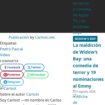
Publicación
by
Carlost.net
.
WIDOW'S BAY
Etiquetas
La maldición
Pedro Pascal
de Widow’s
Video
Bay: una
COMPARTIR
comedia de
Facebook
Twitter
terror y 19
Pinterest
WhatsApp
nominaciones
Telegram
al Emmy
6 agosto, 2026
Sobre el autor
Carlost
Soy Carlost —mi nombre es Carlos