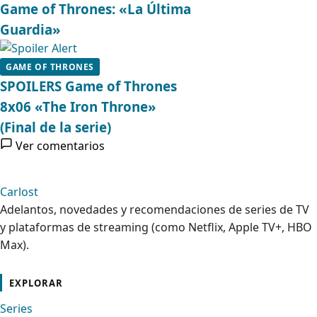
Game of Thrones: «La Última
Guardia»
GAME OF THRONES
SPOILERS Game of Thrones
8x06 «The Iron Throne»
(Final de la serie)
Ver comentarios
Carlost
Adelantos, novedades y recomendaciones de series de TV
y plataformas de streaming (como Netflix, Apple TV+, HBO
Max).
cebook
Instagram
Contacto
Pinterest
Telegram
Twitter
TikTok
YouTube
EXPLORAR
Series