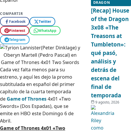
DRAGON
[Recap] House
COMPARTIR
of the Dragon
Facebook
Twitter
3x08 «The
Pinterest
WhatsApp
Treasons at
Telegram
Tumbleton»:
qué pasó,
análisis y
detrás de
Cada vez falta menos para su
estreno, y aquí les dejo la promo
escena del
subtitulada en español del primer
final de
capítulo de la cuarta temporada
temporada
de
Game of Thrones
4x01 «Two
9 agosto, 2026
Swords» (Dos Espadas), que se
emite en HBO este Domingo 6 de
Abril.
Game of Thrones 4x01 «Two