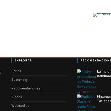
EXPLORAR
RECOMENDACION
Series
La maldi
s
nominac
Streaming
Recomendaciones
Maximum 
Videos
Tatiana 
Webisodios