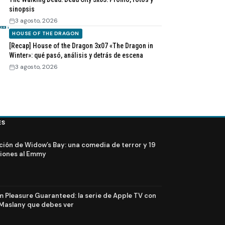
sinopsis
3 agosto, 2026
HOUSE OF THE DRAGON
[Recap] House of the Dragon 3x07 «The Dragon in
Winter»: qué pasó, análisis y detrás de escena
3 agosto, 2026
ES
ción de Widow’s Bay: una comedia de terror y 19
iones al Emmy
Pleasure Guaranteed: la serie de Apple TV con
Maslany que debes ver