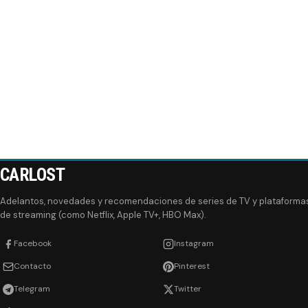
CARLOST
Adelantos, novedades y recomendaciones de series de TV y plataforma
de streaming (como Netflix, Apple TV+, HBO Max).
Facebook
Instagram
Contacto
Pinterest
Telegram
Twitter