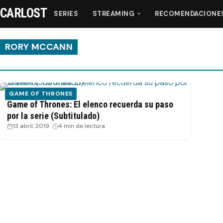
CARLOST
SERIES
STREAMING
RECOMENDACIONE
RORY MCCANN
Series
GAME OF THRONES
Streaming
Game of Thrones: El elenco recuerda su paso
por la serie (Subtitulado)
13 abril, 2019
·
4 min de lectura
Recomendaciones
Videos
Webisodios