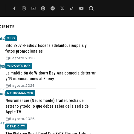
CIENTE
Buscar
SILO
Silo 3x07 «Radio»: Escena adelanto, sinopsis y
fotos promocionales
6 agosto, 2026
WIDOW'S BAY
La maldición de Widow’s Bay: una comedia de terror
y 19 nominaciones al Emmy
6 agosto, 2026
NEUROMANCER
Neuromancer (Neuromante): tráiler, fecha de
estreno y todo lo que debes saber de la serie de
Apple TV
5 agosto, 2026
DEAD CITY
The Walking Dead: Dead City 3x03: Promo, fotos y