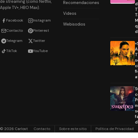
de streaming (como Netflix,
Recomendaciones
d
Apple TV+, HBO Max).
T
Videos
T
Facebook
Instagram
M
Webisodios
q
Contacto
Pinterest
d
Telegram
Twitter
«
A
TikTok
YouTube
T
s
c
f
a
S
c
P
n
s
f
d
© 2026 Carlost
Contacto
Sobre este sitio
Política de Privacidad