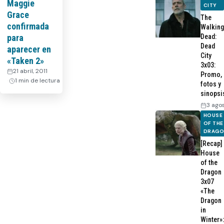
Maggie
CITY
Grace
The
confirmada
Walking
para
Dead:
Dead
aparecer en
City
«Taken 2»
3x03:
21 abril, 2011
·
Promo,
1 min de lectura
fotos y
sinopsi
3 ago
HOUSE
OF THE
DRAG
[Recap]
House
of the
Dragon
3x07
«The
Dragon
in
Winter»: