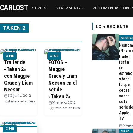
CARLOST
SERIES
STREAMING
RECOMENDACIONE
LO + RECIENTE
TAKEN 2
NEURO
Series
Neurom
(Neurom
CINE
CINE
tráiler,
Streaming
Trailer de
FOTOS –
fecha
de
«Taken 2»
Maggie
estreno
con Maggie
Grace y Liam
Recomendaciones
y todo
Grace y Liam
Neeson en el
lo que
Neeson
set de
debes
Videos
30 junio, 2012
·
«Taken 2»
saber
1 min de lectura
de la
14 enero, 2012
·
serie de
1 min de lectura
Webisodios
Apple
TV
5 ago
CINE
DEAD