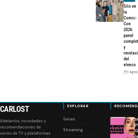
Silo en
la
Comic-
Con
2026:
panel
comple
y
revelac
del
elenco
1 agos
EXPLORAR
RECOMEND
CARLOST
Series
M
Adelantos, novedades y
P
recomendaciones de
Streaming
G
series de TV y plataformas
l