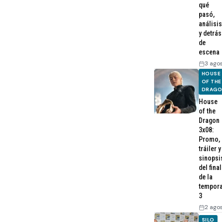
qué
pasó,
análisis
y detrás
de
escena
3 ago
HOUSE
OF THE
DRAG
House
of the
Dragon
3x08:
Promo,
tráiler y
sinopsi
del final
de la
tempor
3
2 ago
SILO