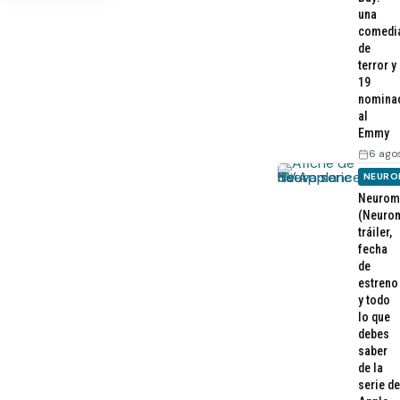
una
comedi
de
terror y
19
nomina
al
Emmy
6 ago
NEURO
Neurom
(Neurom
tráiler,
fecha
de
estreno
y todo
lo que
debes
saber
de la
serie de