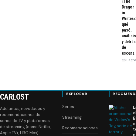
«The
Dragon
in
Winter»:
qué
pasó,
análisis
y detrás
de
escena
3 ago
EXPLORAR
RECOMEND
CARLOST
Series
L
Adelantos, novedades y
d
recomendaciones de
Streaming
B
series de TV y plataformas
c
de streaming (como Netflix,
Recomendaciones
t
Apple TV+, HBO Max).
n