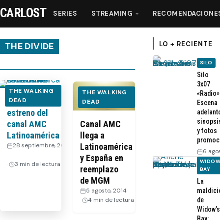
CARLOST
SERIES
STREAMING
RECOMENDACIONE
LO + RECIENTE
THE DIVIDE
SILO
Series
Silo
3x07
THE WALKING
THE WALKING
«Radio»
Promo del
DEAD
Streaming
DEAD
Escena
estreno del
adelant
sinopsi
canal AMC
Canal AMC
Recomendaciones
y fotos
Latinoamérica
llega a
promoc
28 septiembre, 2014
Latinoamérica
6 ago
·
Videos
y España en
WIDOW
3 min de lectura
reemplazo
BAY
de MGM
La
Webisodios
maldici
5 agosto, 2014
·
de
4 min de lectura
Widow’s
Bay: