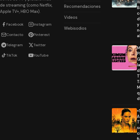
W
de streaming (como Netflix,
Recomendaciones
B
Apple TV+, HBO Max).
c
Videos
d
Facebook
Instagram
y
Webisodios
n
Contacto
Pinterest
a
Telegram
Twitter
M
P
TikTok
YouTube
G
l
d
T
T
M
q
d
«
A
T
s
c
f