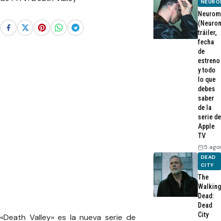
NEURO
Neurom
(Neurom
tráiler,
fecha
de
estreno
y todo
lo que
debes
saber
de la
serie de
Apple
TV
5 ago
DEAD
CITY
The
Walking
Dead:
Dead
City
«Death Valley» es la nueva serie de