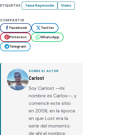
ETIQUETAS
Tania Raymonde
Video
COMPARTIR
Facebook
Twitter
Pinterest
WhatsApp
Telegram
SOBRE EL AUTOR
Carlost
Soy Carlost —mi
nombre es Carlos—, y
comencé este sitio
en 2008, en la época
en que Lost era la
serie del momento:
de ahí el nombre.