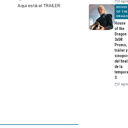
3 ago
Aqui está el TRAILER:
HOUSE
OF THE
DRAG
House
of the
Dragon
3x08:
Promo,
tráiler y
sinopsi
del final
de la
tempor
3
2 ago