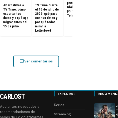
premios Golden
Calamar:
Alternativas a
TV Time cierra
Globes 2025
Temporada 2 
TV Time: cómo
el 15 de julio de
(Cine y
ya tienen fe
exportar tus
2026: qué pasa
Televisión)
de estreno
datos y a qué app
con tus datos y
migrar antes del
por qué todos
15 de julio
miran a
Letterboxd
Ver comentarios
EXPLORAR
RECOMEND
CARLOST
Series
L
Adelantos, novedades y
m
recomendaciones de
Streaming
d
series de TV y plataformas