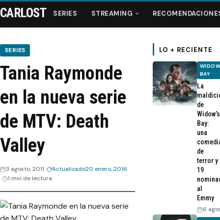
CARLOST
SERIES
STREAMING
RECOMENDACIONE
LO + RECIENTE
SERIES
Tania Raymonde
WIDOW
Series
BAY
La
en la nueva serie
maldici
Streaming
de
Widow’s
de MTV: Death
Bay:
Recomendaciones
una
Valley
comedi
de
Videos
terror y
3 agosto, 2011
Actualizado
20 enero, 2016
19
1 min de lectura
nomina
Webisodios
al
Emmy
6 ago