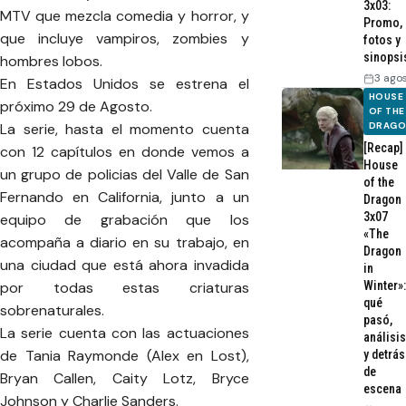
3x03:
MTV que mezcla comedia y horror, y
Promo,
que incluye vampiros, zombies y
fotos y
sinopsi
hombres lobos.
3 ago
En Estados Unidos se estrena el
HOUSE
próximo 29 de Agosto.
OF THE
La serie, hasta el momento cuenta
DRAG
[Recap]
con 12 capítulos en donde vemos a
House
un grupo de policias del Valle de San
of the
Fernando en California, junto a un
Dragon
3x07
equipo de grabación que los
«The
acompaña a diario en su trabajo, en
Dragon
una ciudad que está ahora invadida
in
por todas estas criaturas
Winter»:
qué
sobrenaturales.
pasó,
La serie cuenta con las actuaciones
análisis
de Tania Raymonde (Alex en Lost),
y detrás
de
Bryan Callen, Caity Lotz, Bryce
escena
Johnson y Charlie Sanders.