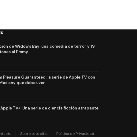
ES
ción de Widow’s Bay: una comedia de terror y 19
iones al Emmy
Pleasure Guaranteed: la serie de Apple TV con
Maslany que debes ver
n Apple TV+: Una serie de ciencia ficción atrapante
ntacto
Sobre este sitio
Política de Privacidad