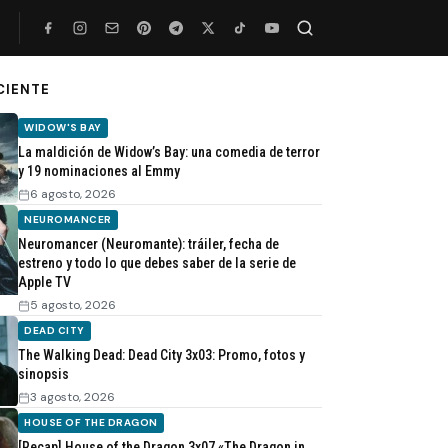
CIENTE
Buscar
WIDOW'S BAY
La maldición de Widow’s Bay: una comedia de terror
y 19 nominaciones al Emmy
6 agosto, 2026
NEUROMANCER
Neuromancer (Neuromante): tráiler, fecha de
estreno y todo lo que debes saber de la serie de
Apple TV
5 agosto, 2026
DEAD CITY
The Walking Dead: Dead City 3x03: Promo, fotos y
sinopsis
3 agosto, 2026
HOUSE OF THE DRAGON
[Recap] House of the Dragon 3x07 «The Dragon in