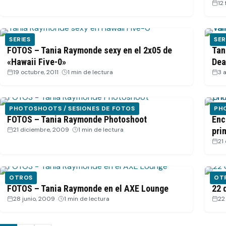
12
SERIES
SER
FOTOS – Tania Raymonde sexy en el 2x05 de
Tan
«Hawaii Five-0»
Dea
19 octubre, 2011
·
1 min de lectura
3 
PHOTOSHOOTS / SESIONES DE FOTOS
PH
FOTOS – Tania Raymonde Photoshoot
Enc
21 diciembre, 2009
·
1 min de lectura
pri
21
OTROS
OT
FOTOS – Tania Raymonde en el AXE Lounge
22 
28 junio, 2009
·
1 min de lectura
22