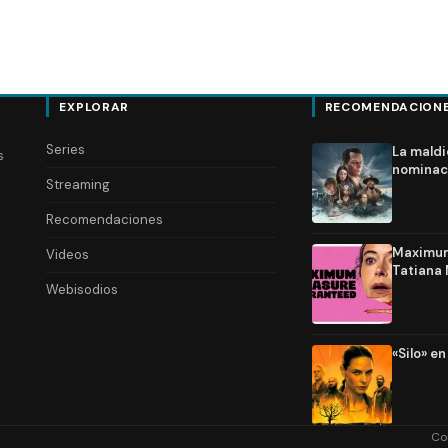
EXPLORAR
RECOMENDACION
Series
La maldi
s
nominac
Streaming
Recomendaciones
Maximum 
Videos
Tatiana 
Webisodios
«Silo» e
Co