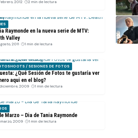
 febrero, 2012
·
2 min de lectura
IES
ia Raymonde en la nueva serie de MTV:
th Valley
agosto, 2011
·
1 min de lectura
OTOSHOOTS / SESIONES DE FOTOS
uesta: ¿Qué Sesión de Fotos te gustaría ver
mero aqui en el blog?
 diciembre, 2009
·
1 min de lectura
ROS
de Marzo – Dia de Tania Raymonde
 marzo, 2009
·
1 min de lectura