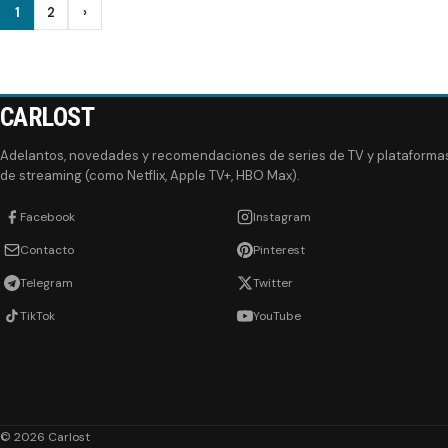
Paginación
1
2
›
Siguiente
de
entradas
CARLOST
Adelantos, novedades y recomendaciones de series de TV y plataforma
de streaming (como Netflix, Apple TV+, HBO Max).
Facebook
Instagram
Contacto
Pinterest
Telegram
Twitter
TikTok
YouTube
© 2026 Carlost