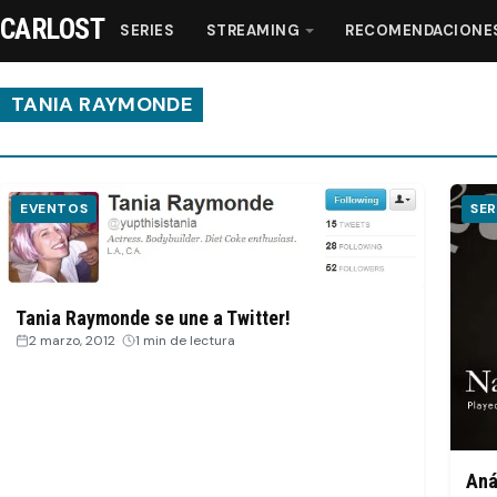
CARLOST
SERIES
STREAMING
RECOMENDACIONE
TANIA RAYMONDE
Series
EVENTOS
SER
Streaming
Recomendaciones
Tania Raymonde se une a Twitter!
2 marzo, 2012
·
1 min de lectura
Videos
Webisodios
Aná