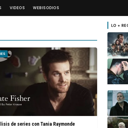
S
VIDEOS
WEBISODIOS
LO + RE
IES
lisis de series con Tania Raymonde