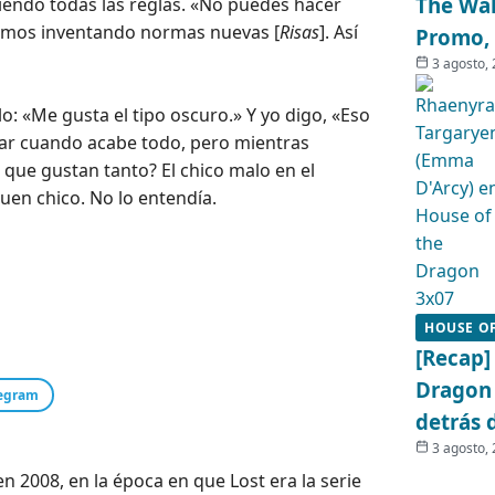
The Wal
ciendo todas las reglas. «No puedes hacer
amos inventando normas nuevas [
Risas
]. Así
Promo, 
3 agosto,
o: «Me gusta el tipo oscuro.» Y yo digo, «Eso
star cuando acabe todo, pero mientras
que gustan tanto? El chico malo en el
buen chico. No lo entendía.
HOUSE O
[Recap]
Dragon 
egram
detrás 
3 agosto,
 2008, en la época en que Lost era la serie