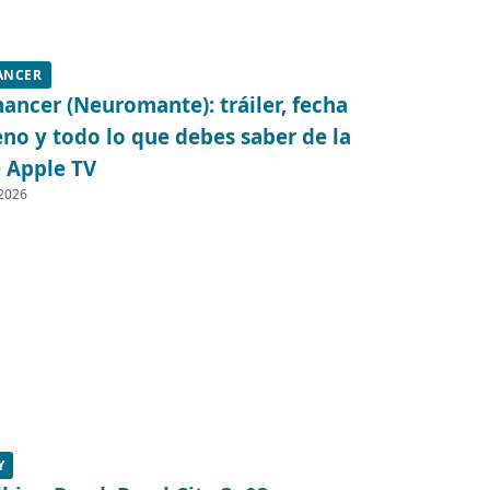
ANCER
ncer (Neuromante): tráiler, fecha
eno y todo lo que debes saber de la
e Apple TV
 2026
Y