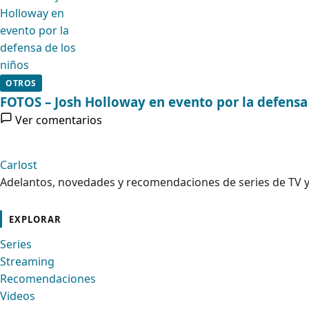
OTROS
FOTOS – Josh Holloway en evento por la defensa 
Ver comentarios
Carlost
Adelantos, novedades y recomendaciones de series de TV y
cebook
Instagram
Contacto
Pinterest
Telegram
Twitter
TikTok
YouTube
EXPLORAR
Series
Streaming
Recomendaciones
Videos