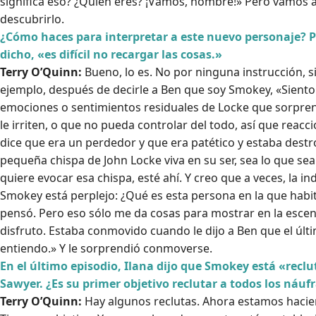
significa eso? ¿Quién eres? ¡Vamos, hombre!» Pero vamos 
descubrirlo.
¿Cómo haces para interpretar a este nuevo personaje? 
dicho, «es difícil no recargar las cosas.»
Terry O’Quinn:
Bueno, lo es. No por ninguna instrucción, s
ejemplo, después de decirle a Ben que soy Smokey, «Siento 
emociones o sentimientos residuales de Locke que sorpre
le irriten, o que no pueda controlar del todo, así que reac
dice que era un perdedor y que era patético y estaba dest
pequeña chispa de John Locke viva en su ser, sea lo que sea
quiere evocar esa chispa, esté ahí. Y creo que a veces, la i
Smokey está perplejo: ¿Qué es esta persona en la que habi
pensó. Pero eso sólo me da cosas para mostrar en la escena
disfruto. Estaba conmovido cuando le dijo a Ben que el úl
entiendo.» Y le sorprendió conmoverse.
En el último episodio, Ilana dijo que Smokey está «reclut
Sawyer. ¿Es su primer objetivo reclutar a todos los náuf
Terry O’Quinn:
Hay algunos reclutas. Ahora estamos hacie