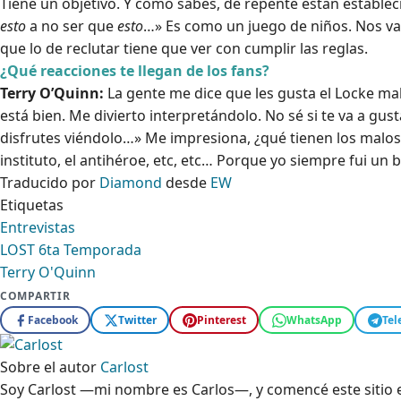
Tiene un objetivo. Y como sabes, de repente están estable
esto
a no ser que
esto
…» Es como un juego de niños. Nos v
que lo de reclutar tiene que ver con cumplir las reglas.
¿Qué reacciones te llegan de los fans?
Terry O’Quinn:
La gente me dice que les gusta el Locke mal
está bien. Me divierto interpretándolo. No sé si te va a gu
disfrutes viéndolo…» Me impresiona, ¿qué tienen los malos 
instituto, el antihéroe, etc, etc… Porque yo siempre fui un 
Traducido por
Diamond
desde
EW
Etiquetas
Entrevistas
LOST 6ta Temporada
Terry O'Quinn
COMPARTIR
Facebook
Twitter
Pinterest
WhatsApp
Tel
Sobre el autor
Carlost
Soy Carlost —mi nombre es Carlos—, y comencé este sitio en