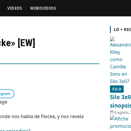
VIDEOS
WEBISODIOS
LO + RE
cke» [EW]
SILO
egram
Silo 3x
sinopsi
6 agosto,
onde nos habla de Flocke, y nos revela