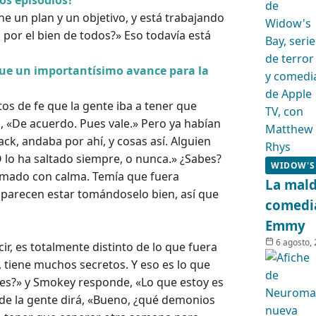
os episodios?
e un plan y un objetivo, y está trabajando
 por el bien de todos?» Eso todavía está
fue un importantísimo avance para la
os de fe que la gente iba a tener que
, «De acuerdo. Pues vale.» Pero ya habían
ck, andaba por ahí, y cosas así. Alguien
«O lo ha saltado siempre, o nunca.» ¿Sabes?
WIDOW'S
tomado con calma. Temía que fuera
La mald
 parecen estar tomándoselo bien, así que
comedia
Emmy
6 agosto,
cir, es totalmente distinto de lo que fuera
 tiene muchos secretos. Y eso es lo que
res?» y Smokey responde, «Lo que estoy es
 de la gente dirá, «Bueno, ¿qué demonios