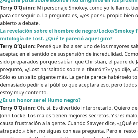
¿Alguna pista sobre adónde nos dirigimos en los próxim
Terry O’Quinn:
Mi personaje Smokey, como yo le llamo, tien
para conseguirlo. La pregunta es, «¿es por su propio bien o
abierto a debate.
La revelación sobre el hombre de negro/Locke/Smokey 
mitología de Lost. ¿Qué te pareció aquel giro?
Terry O’Quinn:
Pensé que iba a ser uno de los mayores salt
aceptar, en el sentido de suspensión de incredulidad. Como
sido preparados porque sabían que Christian, el padre de Ja
preguntó, «¿Lost ha ‘saltado sobre el tiburón’?» y yo dije, 
Sólo es un salto gigante más. La gente parece habérselo 
demasiado pedirle al público que aceptara eso, pero todos
estoy muy contento.
¿Es un honor ser el Humo negro?
Terry O’Quinn:
Oh, sí. Es divertido interpretarlo. Quiero de
John Locke. Los malos tienen mejores secretos. Y
si es
malo,
causa frustración a la gente. Cuando Sawyer dice, «¿Qué e
atrapado,» bien, no sigues con esa pregunta. Pero el resto