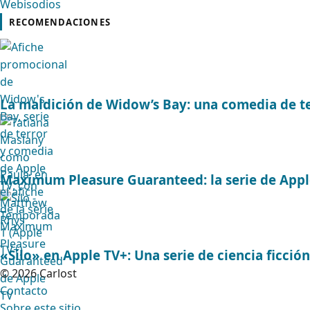
Webisodios
RECOMENDACIONES
La maldición de Widow’s Bay: una comedia de t
Maximum Pleasure Guaranteed: la serie de Appl
«Silo» en Apple TV+: Una serie de ciencia ficció
© 2026 Carlost
Contacto
Sobre este sitio