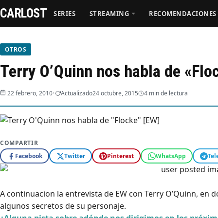
CARLOST
SERIES
STREAMING
RECOMENDACIONES
Series
OTROS
Terry O’Quinn nos habla de «Flo
Streaming
22 febrero, 2010
Actualizado
24 octubre, 2015
4 min de lectura
Recomendaciones
Videos
COMPARTIR
Webisodios
Facebook
Twitter
Pinterest
WhatsApp
Tel
A continuacion la entrevista de EW con Terry O’Quinn, en d
algunos secretos de su personaje.