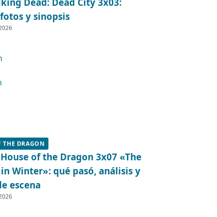
king Dead: Dead City 3x03:
fotos y sinopsis
 2026
F THE DRAGON
 House of the Dragon 3x07 «The
in Winter»: qué pasó, análisis y
de escena
 2026