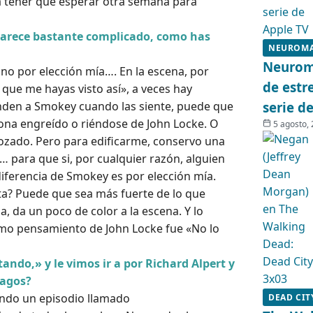
a tener que esperar otra semana para
Parece bastante complicado, como has
NEUROM
Neuroma
ino por elección mía…. En la escena, por
de estr
que me hayas visto así», a veces hay
nden a Smokey cuando las siente, puede que
serie d
ciona engreído o riéndose de John Locke. O
5 agosto,
rozado. Pero para edificarme, conservo una
… para que si, por cualquier razón, alguien
ndiferencia de Smokey es por elección mía.
ta? Puede que sea más fuerte de lo que
, da un poco de color a la escena. Y lo
timo pensamiento de John Locke fue «No lo
ando,» y le vimos ir a por Richard Alpert y
ragos?
ndo un episodio llamado
DEAD CIT