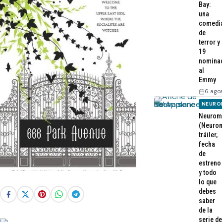
Bay:
una
comedi
de
terror y
19
nomina
al
Emmy
6 ago
NEURO
Neurom
(Neurom
tráiler,
fecha
de
estreno
y todo
lo que
debes
saber
de la
serie de