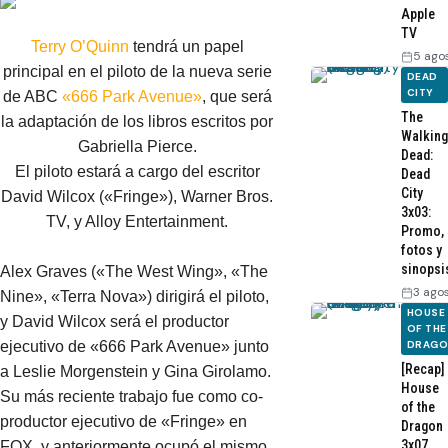
Apple
TV
Terry O’Quinn
tendrá un papel
5 ago
principal en el piloto de la nueva serie
DEAD
CITY
de ABC
«666 Park Avenue»
, que será
The
la adaptación de los libros escritos por
Walking
Gabriella Pierce.
Dead:
El piloto estará a cargo del escritor
Dead
City
David Wilcox («Fringe»), Warner Bros.
3x03:
TV, y Alloy Entertainment.
Promo,
fotos y
sinopsi
Alex Graves («The West Wing», «The
3 ago
Nine», «Terra Nova») dirigirá el piloto,
HOUSE
y David Wilcox será el productor
OF THE
DRAG
ejecutivo de «666 Park Avenue» junto
[Recap]
a Leslie Morgenstein y Gina Girolamo.
House
Su más reciente trabajo fue como co-
of the
productor ejecutivo de «Fringe» en
Dragon
3x07
FOX, y anteriormente ocupó el mismo