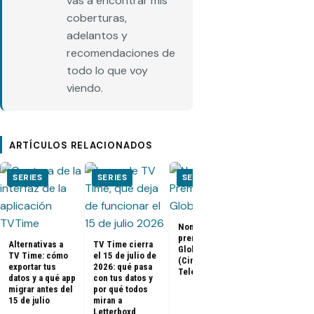
vas a encontrar mis
coberturas,
adelantos y
recomendaciones de
todo lo que voy
viendo.
ARTÍCULOS RELACIONADOS
SERIES
SERIES
SERIES
SERIES
Nominados a los
El Juego del
premios Golden
Calamar:
Alternativas a
TV Time cierra
Globes 2025
Temporada 2 
TV Time: cómo
el 15 de julio de
(Cine y
ya tienen fe
exportar tus
2026: qué pasa
Televisión)
de estreno
datos y a qué app
con tus datos y
migrar antes del
por qué todos
15 de julio
miran a
Letterboxd