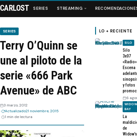
CARLOST
SERIES
STREAMING
RECOMENDACIONE
LO + RECIENTE
SERIES
Terry O’Quinn se
SILO
Series
Silo
3x07
une al piloto de la
«Radio»
Streaming
Escena
serie «666 Park
adelant
sinopsi
Recomendaciones
y fotos
Avenue» de ABC
promoc
Videos
6 ago
WIDOW
3 marzo, 2012
BAY
Actualizado
21 noviembre, 2015
Webisodios
La
1 min de lectura
maldici
de
Widow’s