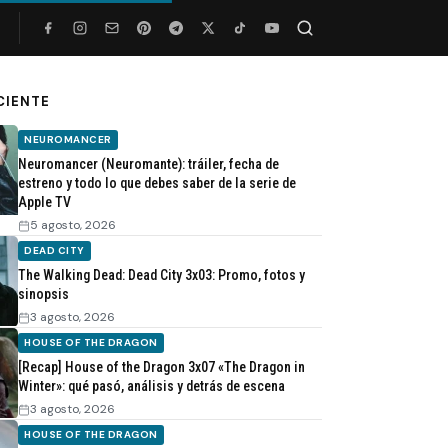
Buscar
CIENTE
NEUROMANCER
Neuromancer (Neuromante): tráiler, fecha de
estreno y todo lo que debes saber de la serie de
Apple TV
5 agosto, 2026
DEAD CITY
The Walking Dead: Dead City 3x03: Promo, fotos y
sinopsis
3 agosto, 2026
HOUSE OF THE DRAGON
[Recap] House of the Dragon 3x07 «The Dragon in
Winter»: qué pasó, análisis y detrás de escena
3 agosto, 2026
HOUSE OF THE DRAGON