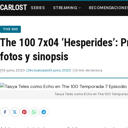
CARLOST
SERIES
STREAMING
RECOMENDACIONE
THE 100
The 100 7x04 ‘Hesperides’: P
Series
fotos y sinopsis
Streaming
5 junio, 2020
Actualizado
13 junio, 2020
3 min de lectura
Recomendaciones
Videos
Tasya Teles como Echo en The 100 Temporad
Webisodios