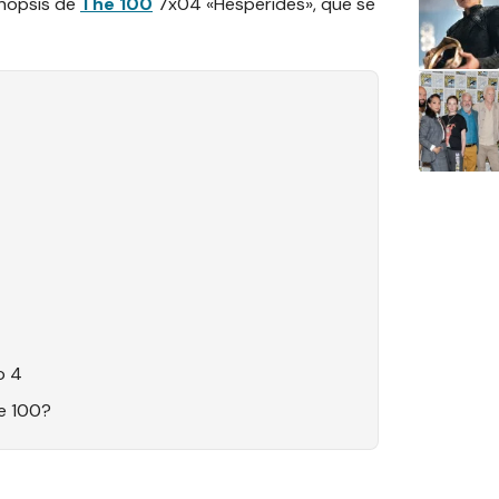
inopsis de
The 100
7x04 «Hesperides», que se
o 4
e 100?