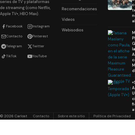
series de TV y plataformas
c
de streaming (como Netflix,
Recomendaciones
t
Apple TV+, HBO Max).
n
Videos
a
Facebook
Instagram
Webisodios
M
Contacto
Pinterest
P
G
Telegram
Twitter
l
A
TikTok
YouTube
c
M
d
«
A
U
c
f
a
© 2026 Carlost
Contacto
Sobre este sitio
Política de Privacidad