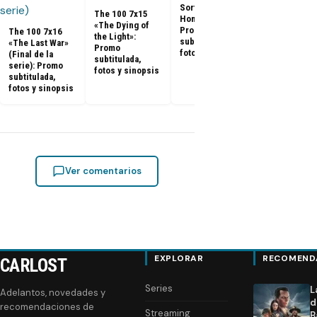
fotos y sino
Sort of
The 100 7x15
Homecoming»:
«The Dying of
Promo
The 100 7x16
the Light»:
subtitulada,
«The Last War»
Promo
fotos y sinopsis
(Final de la
subtitulada,
serie): Promo
fotos y sinopsis
subtitulada,
fotos y sinopsis
Ver comentarios
EXPLORAR
RECOMEND
CARLOST
Series
L
Adelantos, novedades y
d
recomendaciones de
Streaming
B