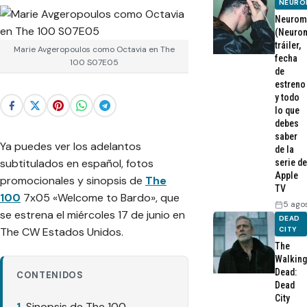
NEURO
Neurom
(Neurom
tráiler,
Marie Avgeropoulos como Octavia en The
fecha
100 S07E05
de
estreno
y todo
lo que
debes
saber
Ya puedes ver los adelantos
de la
subtitulados en español, fotos
serie de
Apple
promocionales y sinopsis de
The
TV
100
7x05 «Welcome to Bardo», que
5 ago
se estrena el miércoles 17 de junio en
DEAD
The CW Estados Unidos.
CITY
The
Walking
Dead:
CONTENIDOS
Dead
City
Sinopsis de The 100