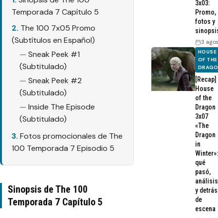
3x03:
Temporada 7 Capítulo 5
Promo,
fotos y
The 100 7x05 Promo
sinopsi
(Subtítulos en Español)
3 ago
HOUSE
Sneak Peek #1
OF THE
(Subtitulado)
DRAG
Sneak Peek #2
[Recap]
House
(Subtitulado)
of the
Inside The Episode
Dragon
3x07
(Subtitulado)
«The
Fotos promocionales de The
Dragon
in
100 Temporada 7 Episodio 5
Winter»:
qué
pasó,
análisis
Sinopsis de The 100
y detrás
de
Temporada 7 Capítulo 5
escena