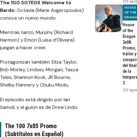
3 ago
The 100 S07E05 Welcome to
HOUSE
Bardo:
Octavia (Marie Avgeropoulos)
OF THE
conoce un nuevo mundo.
DRAG
House
of the
Mientras tanto, Murphy (Richard
Dragon
Harmon) y Emori (Luisa d’Oliveira)
3x08:
juegan a hacer creer.
Promo,
tráiler y
sinopsi
Protagonizan también: Eliza Taylor,
del final
Bob Morley, Lindsey Morgan, Tasya
de la
Teles, Shannon Kook, JR Bourne,
tempor
3
Shelby Flannery y Chuku Modu.
2 ago
El episodio está dirigido por Ian
Samoil, y el guion es de Drew Lindo.
The 100 7x05 Promo
(Subtítulos en Español)