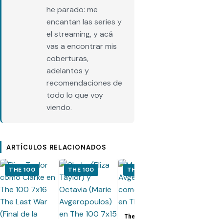
he parado: me
encantan las series y
el streaming, y acá
vas a encontrar mis
coberturas,
adelantos y
recomendaciones de
todo lo que voy
viendo.
ARTÍCULOS RELACIONADOS
THE 100
THE 100
THE 100
THE 100
The 100 7x1
«Blood Giant
Promo
subtitulada,
The 100 7x14 «A