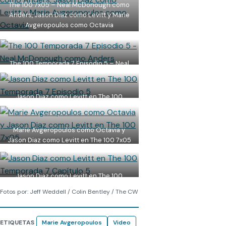
The 100 7x05 – Neal McDonough como
Anders, Jason Diaz como Levitt y Marie
Avgeropoulos como Octavia
The 100 Temporada 7 Episodio 5 – Neal
McDonough como Anders
Jason Diaz como Levitt en The 100
Temporada 7 Episodio 5
Marie Avgeropoulos como Octavia y
Jason Diaz como Levitt en The 100 7x05
Jason Diaz como Levitt en The 100
Temporada 7 Capítulo 5
Fotos por: Jeff Weddell / Colin Bentley / The CW
ETIQUETAS
Marie Avgeropoulos
Video