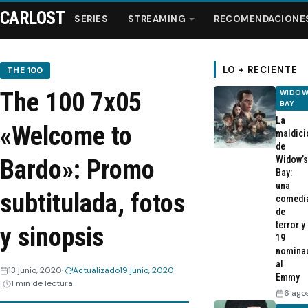
CARLOST
SERIES
STREAMING
RECOMENDACIONE
LO + RECIENTE
THE 100
The 100 7x05
WIDOW
Series
BAY
La
«Welcome to
maldici
Streaming
de
Widow’s
Bardo»: Promo
Bay:
Recomendaciones
una
subtitulada, fotos
comedi
de
Videos
terror y
y sinopsis
19
nomina
Webisodios
al
13 junio, 2020
Actualizado
19 junio, 2020
Emmy
1 min de lectura
6 ago