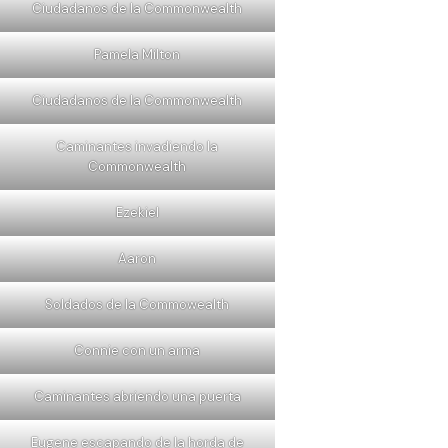
Ciudadanos de la Commonwealth
Pamela Milton
Ciudadanos de la Commonwealth
Caminantes invadiendo la
Commonwealth
Ezekiel
Aaron
Soldados de la Commowealth
Connie con un arma
Caminantes abriendo una puerta
Eugene escapando de la horda de