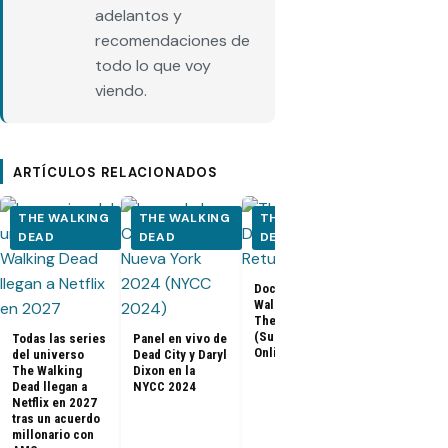
adelantos y
recomendaciones de
todo lo que voy
viendo.
ARTÍCULOS RELACIONADOS
THE WALKING
THE WALKING
THE WALKING
THE WALK
DEAD
DEAD
DEAD
DEAD
Los últimos
Documental The
capítulos de
Walking Dead:
Walking Dea
The Return
llegan a Netf
(Subtitulado
Todas las series
Panel en vivo de
Latinoaméri
Online)
del universo
Dead City y Daryl
The Walking
Dixon en la
Dead llegan a
NYCC 2024
Netflix en 2027
tras un acuerdo
millonario con