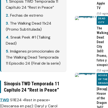
Sinopsis TWD Temporada 11
Apple
Capítulo 24 “Rest in Peace”
TV
5 ago
Fechas de estreno
DEAD
The Walking Dead 11x24
CITY
The
(Promo Subtitulada)
Walking
Sneak Peek #1 (Talking
Dead:
Dead
Dead)
City
Imágenes promocionales de
3x03:
Promo,
The Walking Dead Temporada
fotos y
11 Episodio 24 (Final de la serie)
sinopsi
3 ago
HOUSE
OF THE
Sinopsis TWD Temporada 11
DRAG
Capítulo 24 “Rest in Peace”
[Recap]
House
of the
TWD
S11E24 «Rest in peace»
Dragon
(Descansa en paz): Daryl y Carol
3x07