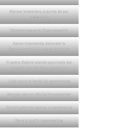
Mercer prisionero, a punto de ser
rescatado
Caminantes en la Commowealth
Aaron intentando defender la
Commonwealth de los caminantes
El padre Gabriel siendo apuntado por
un soldado de la Commonwealth
Luke entre la horda de caminantes
Maggie con un rifle de francotirador
Carol luchando contra un caminante
Daryl y Judith desmayados