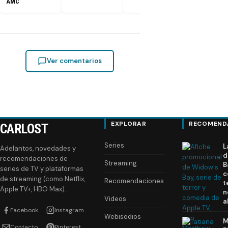
AMC
Ver comentarios
EXPLORAR
RECOMEND
CARLOST
Series
L
Adelantos, novedades y
d
recomendaciones de
Streaming
B
series de TV y plataformas
c
de streaming (como Netflix,
Recomendaciones
t
Apple TV+, HBO Max).
n
Videos
a
Facebook
Instagram
Webisodios
M
Contacto
Pinterest