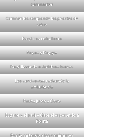
caminantes
Caminantes rompiendo las puertas de
vidrio
Daryl con su ballesta
Negan y Maggie
Daryl llevando a Judith en brazos
Los caminantes rodeando la
ambulancia
Rosita junto a Coco
Eugene y el padre Gabriel esperando a
Rosita
Rosita saltando a los caminantes