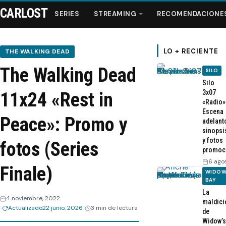
CARLOST
SERIES
STREAMING
RECOMENDACIONE
LO + RECIENTE
THE WALKING DEAD
The Walking Dead
SILO
Series
Silo
3x07
11x24 «Rest in
«Radio»
Streaming
Escena
Peace»: Promo y
adelant
sinopsi
Recomendaciones
y fotos
fotos (Series
promoc
Videos
6 ago
Finale)
WIDOW
BAY
Webisodios
La
4 noviembre, 2022
maldici
Actualizado
22 junio, 2026
3 min de lectura
de
Widow’s