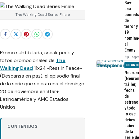
Bay:
una
The Walking Dead Series Finale
comedi
de
terror y
19
nomina
al
Emmy
Promo subtitulada, sneak peek y
6 ago
fotos promocionales de
The
NEURO
Walking Dead
11x24 «Rest in Peace»
Neurom
(Descansa en paz), el episodio final
(Neurom
de la serie que se estrena el domingo
tráiler,
fecha
20 de noviembre en Star+
de
Latinoamérica y AMC Estados
estreno
Unidos.
y todo
lo que
debes
saber
CONTENIDOS
de la
serie de