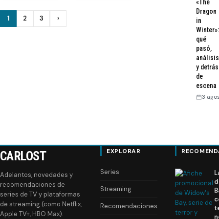
«The
Dragon
Paginación
1
2
3
›
in
Siguiente
Winter»:
de
qué
pasó,
entradas
análisis
y detrás
de
escena
3 ago
EXPLORAR
RECOMEND
CARLOST
Series
L
Adelantos, novedades y
d
recomendaciones de
Streaming
B
series de TV y plataformas
c
de streaming (como Netflix,
Recomendaciones
t
Apple TV+, HBO Max).
n