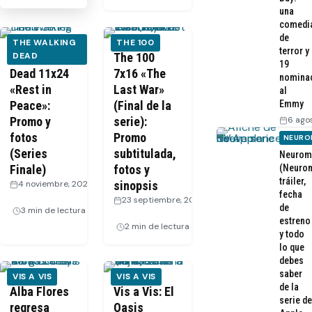
una
comedi
de
THE WALKING
THE 100
terror y
The Walking
DEAD
The 100
19
Dead 11x24
7x16 «The
nomina
«Rest in
Last War»
al
Emmy
Peace»:
(Final de la
6 ago
Promo y
serie):
fotos
Promo
NEURO
(Series
subtitulada,
Neurom
(Neurom
Finale)
fotos y
tráiler,
4 noviembre, 2022
sinopsis
fecha
·
23 septiembre, 2020
de
3 min de lectura
·
estreno
2 min de lectura
y todo
lo que
debes
saber
VIS A VIS
VIS A VIS
de la
Alba Flores
Vis a Vis: El
serie de
regresa
Oasis