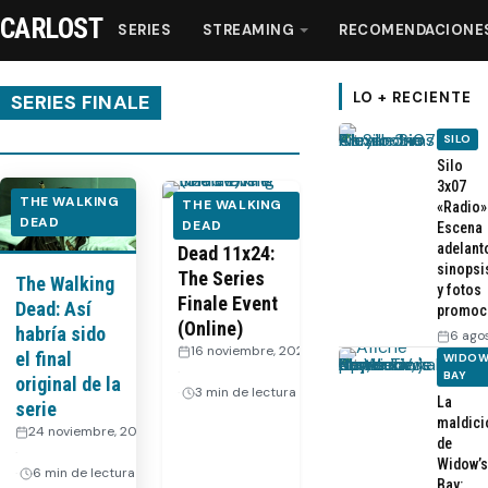
CARLOST
SERIES
STREAMING
RECOMENDACIONE
LO + RECIENTE
SERIES FINALE
SILO
Series
Silo
3x07
THE WALKING
THE WALKING
«Radio»
DEAD
Streaming
The Walking
DEAD
Escena
adelant
Dead 11x24:
sinopsi
The Series
The Walking
Recomendaciones
y fotos
Finale Event
Dead: Así
promoc
(Online)
habría sido
6 ago
Videos
16 noviembre, 2022
el final
WIDOW
·
BAY
original de la
3 min de lectura
La
Webisodios
serie
maldici
24 noviembre, 2022
de
·
Widow’s
6 min de lectura
Bay: