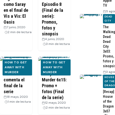
Apple
como Saray
Episodio 8
TV
en el final de
(Final de la
5 ago
Vis a Vis: El
serie):
DEAD
CITY
Oasis
Promos,
The
7 junio, 2020
·
fotos y
Walking
2 min de lectura
sinopsis
Dead:
4 junio, 2020
·
Dead
3 min de lectura
City
3x03:
Promo,
fotos y
HOW TO GET
HOW TO GET
sinopsi
HTGAWM: El
AWAY WITH
How to Get
AWAY WITH
3 ago
MURDER
MURDER
elenco
Away With
HOUSE
comenta el
Murder 6x15:
OF THE
final de la
Promo +
DRAG
serie
fotos (Final
[Recap]
House
18 mayo, 2020
·
de la serie)
of the
1 min de lectura
12 mayo, 2020
·
Dragon
2 min de lectura
3x07