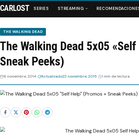
CARLOST
SERIES
STREAMING
RECOMENDACIONE
THE WALKING DEAD
The Walking Dead 5x05 «Self
Series
Sneak Peeks)
Streaming
6 noviembre, 2014
Actualizado
22 noviembre, 2015
1 min de lectura
Recomendaciones
Videos
Webisodios