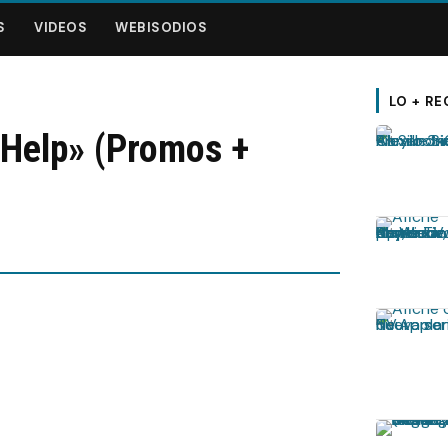
S
VIDEOS
WEBISODIOS
LO + RE
 Help» (Promos +