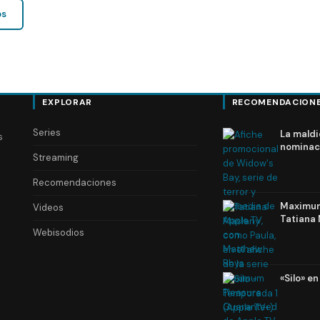
os
EXPLORAR
RECOMENDACION
Series
La maldi
s
nominac
Streaming
Recomendaciones
Maximum 
Videos
Tatiana 
Webisodios
«Silo» e