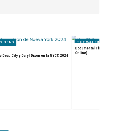
G DEAD
THE WALKING DEAD
Documental The Walking Dead: Th
Online)
e Dead City y Daryl Dixon en la NYCC 2024