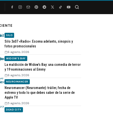
Buscar
CIENTE
SILO
Silo 3x07 «Radio»: Escena adelanto, sinopsis y
fotos promocionales
6 agosto, 2026
WIDOW'S BAY
La maldición de Widow’s Bay: una comedia de terror
y 19 nominaciones al Emmy
6 agosto, 2026
NEUROMANCER
Neuromancer (Neuromante): tráiler, fecha de
estreno y todo lo que debes saber de la serie de
Apple TV
5 agosto, 2026
DEAD CITY