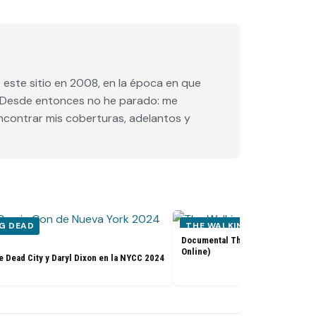
este sitio en 2008, en la época en que
e. Desde entonces no he parado: me
encontrar mis coberturas, adelantos y
G DEAD
THE WALKING DEAD
Documental The Walking Dead: Th
Online)
e Dead City y Daryl Dixon en la NYCC 2024