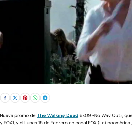
Nueva promo de
The Walking Dead
6x09 «No Way Out», que
y FOX1, y el Lunes 15 de Febrero en canal FOX (Latinoamérica 