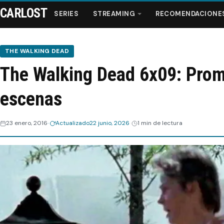
CARLOST
SERIES
STREAMING
RECOMENDACIONE
THE WALKING DEAD
The Walking Dead 6x09: Pro
Series
escenas
Streaming
23 enero, 2016
Actualizado
22 junio, 2026
1 min de lectura
Recomendaciones
Videos
Webisodios