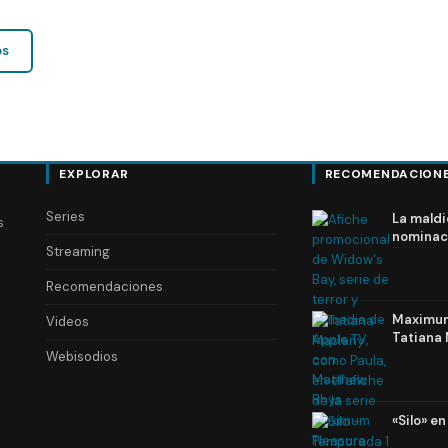
os
EXPLORAR
RECOMENDACION
Series
La maldi
s
nominac
Streaming
Recomendaciones
Maximum 
Videos
Tatiana 
Webisodios
«Silo» e