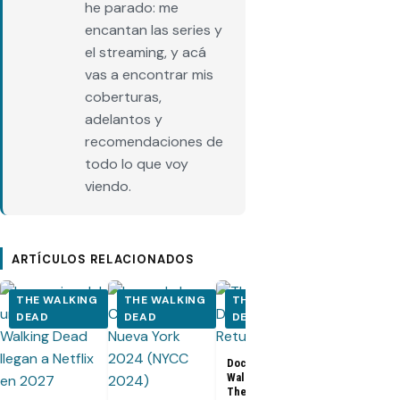
he parado: me
encantan las series y
el streaming, y acá
vas a encontrar mis
coberturas,
adelantos y
recomendaciones de
todo lo que voy
viendo.
ARTÍCULOS RELACIONADOS
THE WALKING
THE WALKING
THE WALKING
THE WALK
DEAD
DEAD
DEAD
DEAD
Documental The
Walking Dead:
Los últimos
The Return
capítulos de