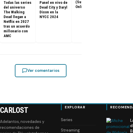
(Subtitulado
Todas las series
Panel en vivo de
Walking Dea
Online)
del universo
Dead City y Daryl
llegan a Netf
The Walking
Dixon en la
Latinoaméri
Dead llegan a
NYCC 2024
Netflix en 2027
tras un acuerdo
millonario con
AMC
Ver comentarios
EXPLORAR
RECOMEND
CARLOST
Series
L
Adelantos, novedades y
d
recomendaciones de
Streaming
B