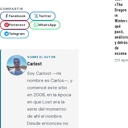
«The
COMPARTIR
Dragon
in
Facebook
Twitter
Winter»:
Pinterest
WhatsApp
qué
pasó,
Telegram
análisis
y detrás
de
escena
SOBRE EL AUTOR
3 ago
Carlost
Soy Carlost —mi
nombre es Carlos—, y
comencé este sitio
en 2008, en la época
en que Lost era la
serie del momento:
de ahí el nombre.
Desde entonces no