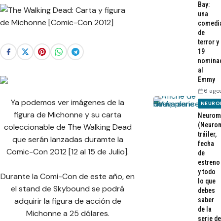
Bay:
una
comedi
de
terror y
19
nomina
al
Emmy
6 ago
Ya podemos ver imágenes de la
NEURO
figura de Michonne y su carta
Neurom
(Neurom
coleccionable de The Walking Dead
tráiler,
que serán lanzadas duramte la
fecha
Comic-Con 2012 [12 al 15 de Julio].
de
estreno
y todo
Durante la Comi-Con de este año, en
lo que
el stand de Skybound se podrá
debes
saber
adquirir la figura de acción de
de la
Michonne a 25 dólares.
serie de