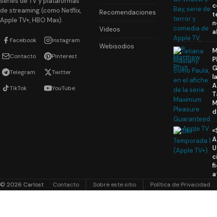
series de TV y plataformas
c
de streaming (como Netflix,
Recomendaciones
t
Apple TV+, HBO Max).
n
Videos
a
Facebook
Instagram
Webisodios
M
Contacto
Pinterest
P
G
Telegram
Twitter
l
A
TikTok
YouTube
T
M
d
«
A
U
c
f
a
© 2026 Carlost
Contacto
Sobre este sitio
Política de Privacidad