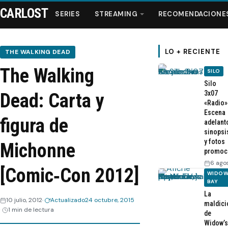
CARLOST
SERIES
STREAMING
RECOMENDACIONE
LO + RECIENTE
THE WALKING DEAD
The Walking
SILO
Series
Silo
3x07
Dead: Carta y
«Radio»
Streaming
Escena
figura de
adelant
sinopsi
Recomendaciones
y fotos
Michonne
promoc
Videos
6 ago
[Comic‑Con 2012]
WIDOW
BAY
Webisodios
La
10 julio, 2012
Actualizado
24 octubre, 2015
maldici
1 min de lectura
de
Widow’s