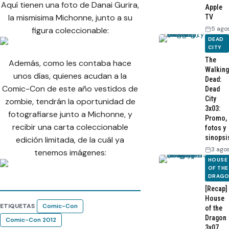
Aquí tienen una foto de Danai Gurira,
Apple
la mismisima Michonne, junto a su
TV
5 ago
figura coleccionable:
DEAD
CITY
The
Además, como les contaba hace
Walking
unos días, quienes acudan a la
Dead:
Comic-Con de este año vestidos de
Dead
City
zombie, tendrán la oportunidad de
3x03:
fotografiarse junto a Michonne, y
Promo,
recibir una carta coleccionable
fotos y
sinopsi
edición limitada, de la cuál ya
3 ago
tenemos imágenes:
HOUSE
OF THE
DRAG
[Recap]
House
ETIQUETAS
Comic-Con
of the
Dragon
Comic-Con 2012
3x07