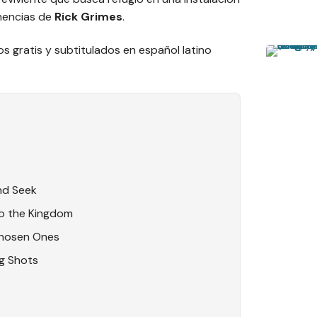
nencias de
Rick Grimes
.
s gratis y subtitulados en español latino
nd Seek
to the Kingdom
Chosen Ones
g Shots