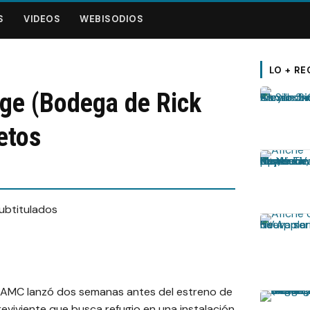
S
VIDEOS
WEBISODIOS
LO + RE
age (Bodega de Rick
etos
 AMC lanzó dos semanas antes del estreno de
reviviente que busca refugio en una instalación