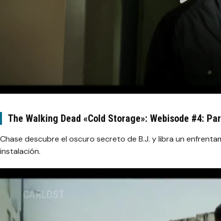
The Walking Dead «Cold Storage»: Webisode #4: Par
Chase descubre el oscuro secreto de B.J. y libra un enfrentam
instalación.