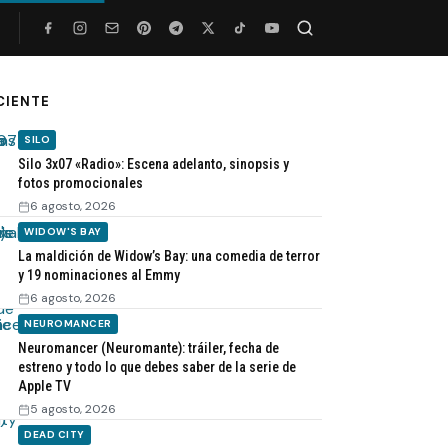
Buscar
CIENTE
SILO
Silo 3x07 «Radio»: Escena adelanto, sinopsis y
fotos promocionales
6 agosto, 2026
WIDOW'S BAY
La maldición de Widow’s Bay: una comedia de terror
y 19 nominaciones al Emmy
6 agosto, 2026
NEUROMANCER
Neuromancer (Neuromante): tráiler, fecha de
estreno y todo lo que debes saber de la serie de
Apple TV
5 agosto, 2026
DEAD CITY