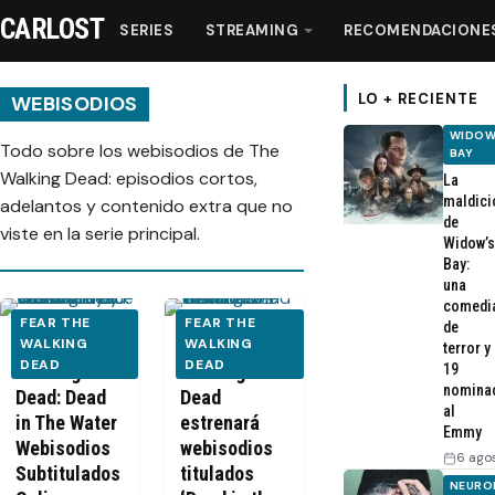
CARLOST
SERIES
STREAMING
RECOMENDACIONE
LO + RECIENTE
WEBISODIOS
WIDOW
Todo sobre los webisodios de The
BAY
Series
Walking Dead: episodios cortos,
La
maldici
adelantos y contenido extra que no
de
Streaming
viste en la serie principal.
Widow’s
Bay:
una
Recomendaciones
comedi
FEAR THE
FEAR THE
de
Fear The
WALKING
Fear The
WALKING
Videos
terror y
DEAD
DEAD
Walking
Walking
19
nomina
Dead: Dead
Dead
Webisodios
al
in The Water
estrenará
Emmy
Webisodios
webisodios
6 ago
Subtitulados
titulados
NEURO