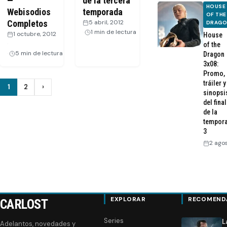
—
de la tercera
HOUSE
Webisodios
temporada
OF THE
Completos
5 abril, 2012
·
DRAG
1 min de lectura
1 octubre, 2012
House
·
of the
5 min de lectura
Dragon
3x08:
Promo,
tráiler y
Paginación
1
2
›
Siguiente
sinopsi
del final
de
de la
tempor
entradas
3
2 ago
EXPLORAR
RECOMEND
CARLOST
Series
L
Adelantos, novedades y