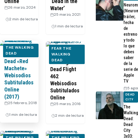
Online
‘Dead in the
Neurom
26 marzo, 2024
Water’
(Neurom
·
25 marzo, 2021
tráiler,
2 min de lectura
·
fecha
1 min de lectura
de
estreno
y todo
lo que
THE WALKING
FEAR THE
debes
The Walking
DEAD
Fear The
WALKING
saber
DEAD
Dead «Red
Walking
de la
Machete»
Dead Flight
serie de
Webisodios
Apple
462
TV
Subtitulados
Webisodios
5 ago
Online
Subtitulados
DEAD
(2017)
Online
CITY
25 febrero, 2018
25 marzo, 2016
The
·
·
Walking
1 min de lectura
2 min de lectura
Dead:
Dead
City
3x03:
THE WALKING
THE WALKING