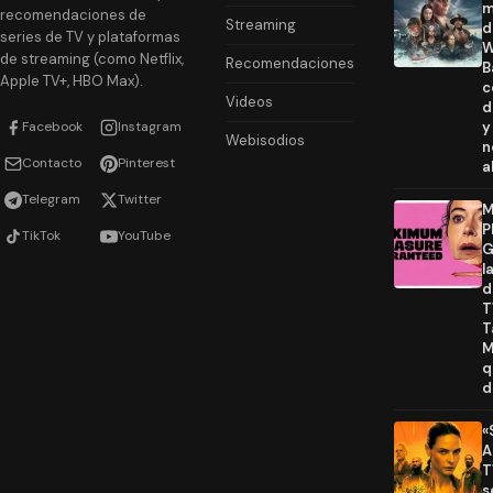
m
recomendaciones de
Streaming
d
series de TV y plataformas
W
de streaming (como Netflix,
Recomendaciones
B
Apple TV+, HBO Max).
c
Videos
d
Facebook
Instagram
y
Webisodios
n
Contacto
Pinterest
a
Telegram
Twitter
M
P
TikTok
YouTube
G
l
d
T
T
M
q
d
«
A
T
s