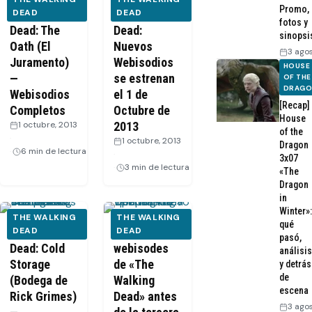
Promo,
The Walking
DEAD
The Walking
DEAD
fotos y
Dead: The
Dead:
sinopsi
Oath (El
Nuevos
3 ago
Juramento)
Webisodios
HOUSE
—
se estrenan
OF THE
DRAG
Webisodios
el 1 de
[Recap]
Completos
Octubre de
House
1 octubre, 2013
2013
of the
·
1 octubre, 2013
Dragon
6 min de lectura
·
3x07
3 min de lectura
«The
Dragon
in
Winter»:
THE WALKING
THE WALKING
qué
The Walking
DEAD
Nuevos
DEAD
pasó,
Dead: Cold
webisodes
análisis
Storage
de «The
y detrás
de
(Bodega de
Walking
escena
Rick Grimes)
Dead» antes
3 ago