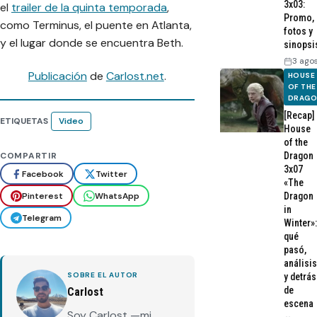
3x03:
el
trailer de la quinta temporada
,
Promo,
como Terminus, el puente en Atlanta,
fotos y
y el lugar donde se encuentra Beth.
sinopsi
3 ago
Publicación
de
Carlost.net
.
HOUSE
OF THE
DRAG
[Recap]
ETIQUETAS
Video
House
of the
Dragon
COMPARTIR
3x07
Facebook
Twitter
«The
Pinterest
WhatsApp
Dragon
in
Telegram
Winter»:
qué
pasó,
análisis
SOBRE EL AUTOR
y detrás
de
Carlost
escena
Soy Carlost —mi