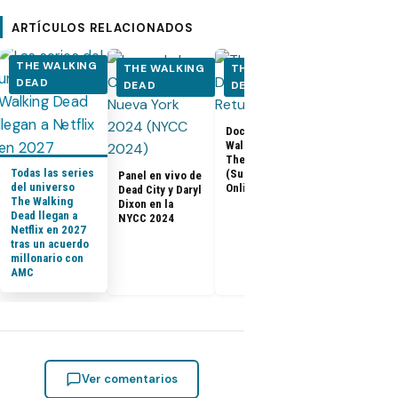
ARTÍCULOS RELACIONADOS
THE WALKING
THE WALKING
THE WALKING
THE WALK
DEAD
DEAD
DEAD
DEAD
Documental The
Walking Dead:
Los últimos
The Return
capítulos de
Todas las series
(Subtitulado
Panel en vivo de
Walking Dea
del universo
Online)
Dead City y Daryl
llegan a Netf
The Walking
Dixon en la
Latinoaméri
Dead llegan a
NYCC 2024
Netflix en 2027
tras un acuerdo
millonario con
AMC
Ver comentarios