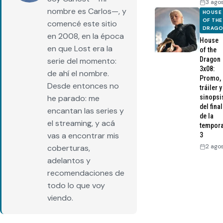
3 ago
nombre es Carlos—, y
HOUSE
OF THE
comencé este sitio
DRAG
en 2008, en la época
House
en que Lost era la
of the
Dragon
serie del momento:
3x08:
de ahí el nombre.
Promo,
Desde entonces no
tráiler y
sinopsi
he parado: me
del final
encantan las series y
de la
el streaming, y acá
tempor
vas a encontrar mis
3
2 ago
coberturas,
adelantos y
recomendaciones de
todo lo que voy
viendo.