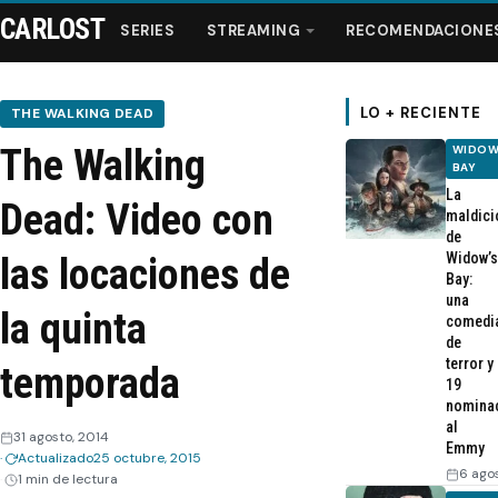
CARLOST
SERIES
STREAMING
RECOMENDACIONE
LO + RECIENTE
THE WALKING DEAD
The Walking
WIDOW
Series
BAY
La
Dead: Video con
maldici
Streaming
de
Widow’s
las locaciones de
Bay:
Recomendaciones
una
la quinta
comedi
de
Videos
terror y
temporada
19
nomina
Webisodios
al
31 agosto, 2014
Emmy
Actualizado
25 octubre, 2015
6 ago
1 min de lectura