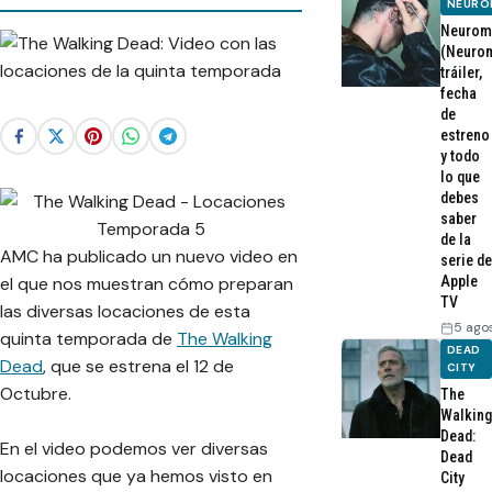
NEURO
Neurom
(Neurom
tráiler,
fecha
de
estreno
y todo
lo que
debes
saber
de la
AMC ha publicado un nuevo video en
serie de
el que nos muestran cómo preparan
Apple
TV
las diversas locaciones de esta
5 ago
quinta temporada de
The Walking
DEAD
Dead
, que se estrena el 12 de
CITY
Octubre.
The
Walking
Dead:
En el video podemos ver diversas
Dead
locaciones que ya hemos visto en
City