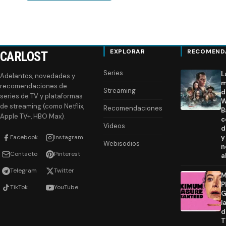
EXPLORAR
RECOMEND
CARLOST
Series
L
Adelantos, novedades y
m
recomendaciones de
Streaming
d
series de TV y plataformas
W
de streaming (como Netflix,
Recomendaciones
B
Apple TV+, HBO Max).
c
Videos
d
Facebook
Instagram
y
Webisodios
n
Contacto
Pinterest
a
Telegram
Twitter
M
P
TikTok
YouTube
G
l
d
T