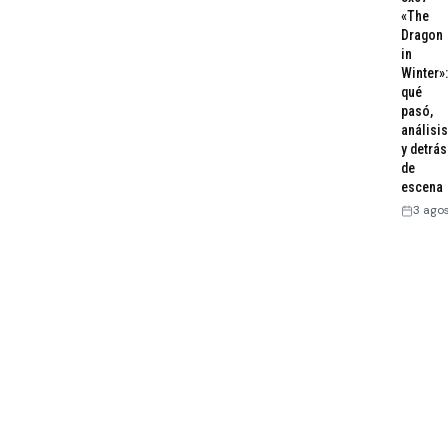
«The
Dragon
in
Winter»:
qué
pasó,
análisis
y detrás
de
escena
3 ago