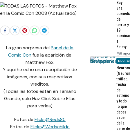
Bay:
una
comedi
de
terror y
19
nomina
al
Emmy
La gran sorpresa del
Panel de la
6 ago
Comic Con
fue la aparición de
NEURO
Matthew Fox.
Neurom
Y aqui he echo una recopilación de
(Neurom
imágenes, con sus respectivos
tráiler,
vreditos.
fecha
de
(Todas las fotos están en Tamaño
estreno
Grande, solo Haz Click Sobre Ellas
y todo
para verlas)
lo que
debes
saber
Fotos de
Flickr@Reds85
de la
Fotos de
Flickr@Wedschilde
serie de