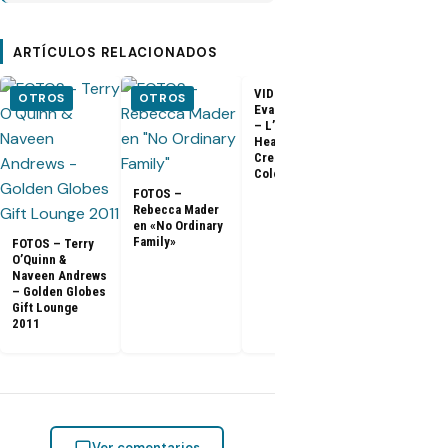
ARTÍCULOS RELACIONADOS
VIDEO –
VIDEO –
OTROS
OTROS
Evangeline Lilly
Entrevista a
– L’Oreal
Matthew Fox 
Healthy Look
ArsenalTV
Creme Gloss
Color [HD]
FOTOS –
Rebecca Mader
en «No Ordinary
Family»
FOTOS – Terry
O’Quinn &
Naveen Andrews
– Golden Globes
Gift Lounge
2011
Ver comentarios