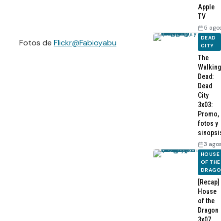
Apple
TV
5 ago
DEAD
Fotos de
Flickr@Fabioyabu
CITY
The
Walking
Dead:
Dead
City
3x03:
Promo,
fotos y
sinopsi
3 ago
HOUSE
OF THE
DRAG
[Recap]
House
of the
Dragon
3x07