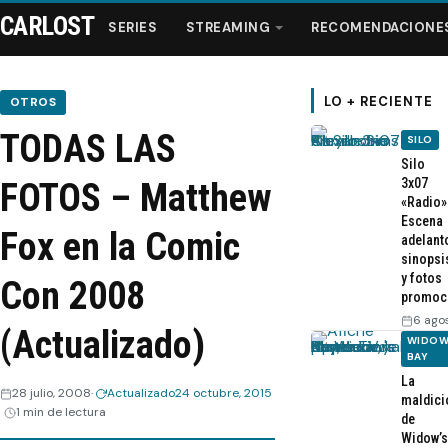
CARLOST
SERIES
STREAMING
RECOMENDACIONE
LO + RECIENTE
OTROS
TODAS LAS
SILO
Series
Silo
3x07
FOTOS – Matthew
«Radio»
Streaming
Escena
Fox en la Comic
adelant
sinopsi
Recomendaciones
y fotos
Con 2008
promoc
Videos
6 ago
(Actualizado)
WIDOW
BAY
Webisodios
La
28 julio, 2008
Actualizado
24 octubre, 2015
maldici
1 min de lectura
de
Widow’s