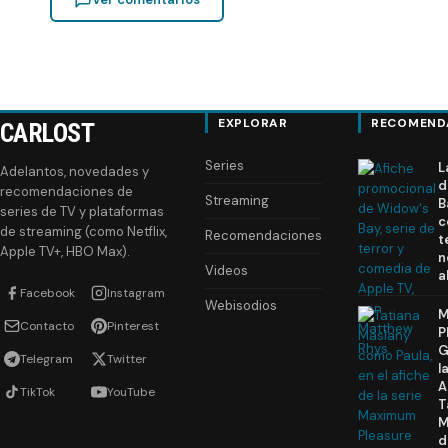
EXPLORAR
RECOMEND
CARLOST
Series
L
Adelantos, novedades y
d
recomendaciones de
Streaming
B
series de TV y plataformas
c
de streaming (como Netflix,
Recomendaciones
t
Apple TV+, HBO Max).
n
Videos
a
Facebook
Instagram
Webisodios
M
Contacto
Pinterest
P
G
Telegram
Twitter
l
A
TikTok
YouTube
T
M
d