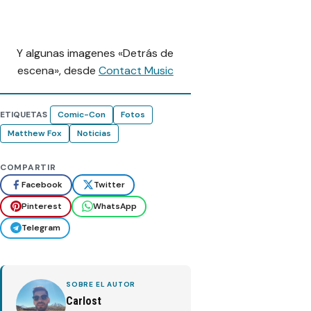
Y algunas imagenes «Detrás de
escena», desde
Contact Music
ETIQUETAS
Comic-Con
Fotos
Matthew Fox
Noticias
COMPARTIR
Facebook
Twitter
Pinterest
WhatsApp
Telegram
SOBRE EL AUTOR
Carlost