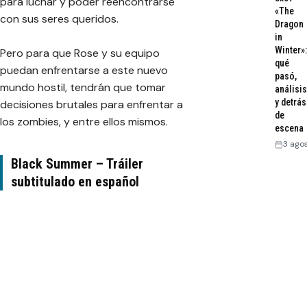
para luchar y poder reencontrarse
«The
con sus seres queridos.
Dragon
in
Winter»:
Pero para que Rose y su equipo
qué
puedan enfrentarse a este nuevo
pasó,
mundo hostil, tendrán que tomar
análisis
y detrás
decisiones brutales para enfrentar a
de
los zombies, y entre ellos mismos.
escena
3 ago
Black Summer – Tráiler
subtitulado en español