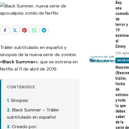
Bay:
una
comedi
de
terror y
19
nomina
al
Emmy
Tráiler subtitulado en español y
6 ago
sinopsis de la nueva serie de zombis
NEURO
«Black Summer»
, que se estrena en
Neurom
Netflix el 11 de abril de 2019.
(Neurom
tráiler,
fecha
CONTENIDOS
de
estreno
Sinopsis
y todo
lo que
Black Summer – Tráiler
debes
subtitulado en español
saber
de la
Creado por:
serie de