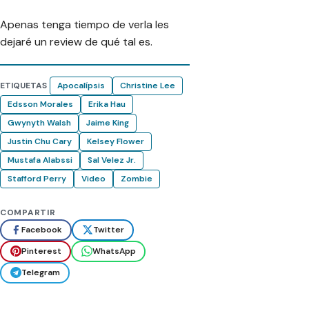
Apenas tenga tiempo de verla les
dejaré un review de qué tal es.
ETIQUETAS
Apocalípsis
Christine Lee
Edsson Morales
Erika Hau
Gwynyth Walsh
Jaime King
Justin Chu Cary
Kelsey Flower
Mustafa Alabssi
Sal Velez Jr.
Stafford Perry
Video
Zombie
COMPARTIR
Facebook
Twitter
Pinterest
WhatsApp
Telegram