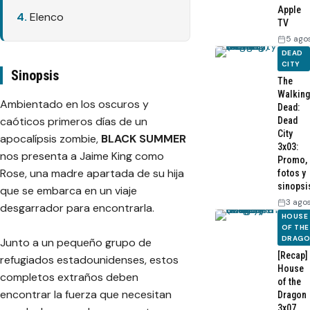
Apple
Elenco
TV
5 ago
DEAD
CITY
Sinopsis
The
Walking
Ambientado en los oscuros y
Dead:
caóticos primeros días de un
Dead
City
apocalípsis zombie,
BLACK SUMMER
3x03:
nos presenta a Jaime King como
Promo,
Rose, una madre apartada de su hija
fotos y
sinopsi
que se embarca en un viaje
3 ago
desgarrador para encontrarla.
HOUSE
OF THE
DRAG
Junto a un pequeño grupo de
[Recap]
refugiados estadounidenses, estos
House
completos extraños deben
of the
encontrar la fuerza que necesitan
Dragon
3x07