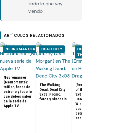
todo lo que voy
viendo.
ARTÍCULOS RELACIONADOS
NEUROMANCER
DEAD CITY
HOUSE OF
HOUSE OF
THE DRAGON
THE DRA
Neuromancer
(Neuromante):
The Walking
[Recap] House
tráiler, fecha de
Dead: Dead City
of the Dragon
estreno y todo lo
House of the
3x03: Promo,
3x07 «The
que debes saber
Dragon 3x08:
fotos y sinopsis
Dragon in
de la serie de
Promo, tráile
Winter»: qué
Apple TV
sinopsis del
pasó, análisis y
final de la
detrás de
temporada 3
escena