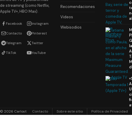
c
de streaming (como Netflix,
Recomendaciones
t
Apple TV+, HBO Max).
n
Videos
a
Facebook
Instagram
Webisodios
M
Contacto
Pinterest
P
G
Telegram
Twitter
l
A
TikTok
YouTube
T
M
d
«
A
U
c
f
a
© 2026 Carlost
Contacto
Sobre este sitio
Política de Privacidad