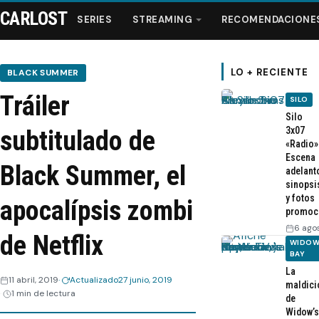
CARLOST
SERIES
STREAMING
RECOMENDACIONE
LO + RECIENTE
BLACK SUMMER
Tráiler
SILO
Series
Silo
3x07
subtitulado de
«Radio»
Streaming
Escena
Black Summer, el
adelant
sinopsi
Recomendaciones
y fotos
apocalípsis zombi
promoc
Videos
6 ago
de Netflix
WIDOW
BAY
Webisodios
La
11 abril, 2019
Actualizado
27 junio, 2019
maldici
1 min de lectura
de
Widow’s