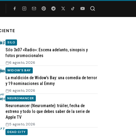
Buscar
CIENTE
SILO
Silo 3x07 «Radio»: Escena adelanto, sinopsis y
fotos promocionales
6 agosto, 2026
WIDOW'S BAY
La maldición de Widow’s Bay: una comedia de terror
y 19 nominaciones al Emmy
6 agosto, 2026
NEUROMANCER
Neuromancer (Neuromante): tráiler, fecha de
estreno y todo lo que debes saber de la serie de
Apple TV
5 agosto, 2026
DEAD CITY