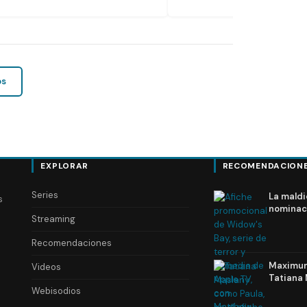
os
EXPLORAR
RECOMENDACION
Series
La maldi
s
nominac
Streaming
Recomendaciones
Maximum 
Videos
Tatiana 
Webisodios