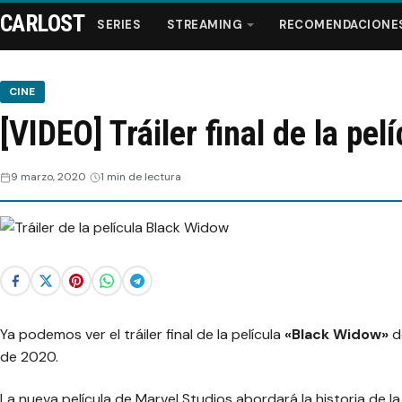
CARLOST
SERIES
STREAMING
RECOMENDACIONE
CINE
[VIDEO] Tráiler final de la pe
Series
9 marzo, 2020
1 min de lectura
Streaming
Recomendaciones
Videos
Ya podemos ver el tráiler final de la película
Webisodios
«Black Widow»
de
de 2020.
La nueva película de Marvel Studios abordará la historia de l