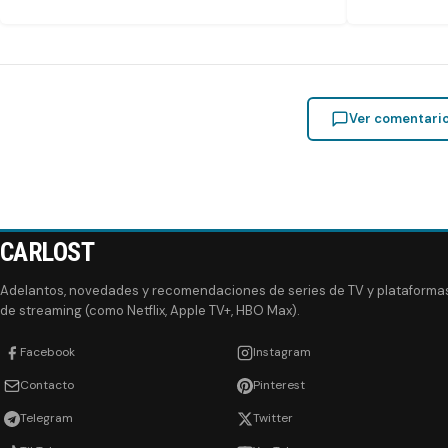
Ver comentari
CARLOST
Adelantos, novedades y recomendaciones de series de TV y plataforma
de streaming (como Netflix, Apple TV+, HBO Max).
Facebook
Instagram
Contacto
Pinterest
Telegram
Twitter