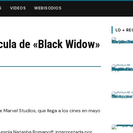
S
VIDEOS
WEBISODIOS
LO + RE
lícula de «Black Widow»
 Marvel Studios, que llega a los cines en mayo
a espía
Natasha Romanoff,
interpretada por