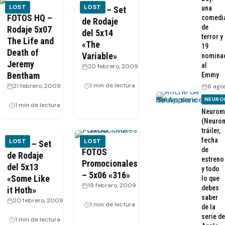
LOST
LOST
una
VIDEO – Set
FOTOS HQ –
comedi
de Rodaje
de
Rodaje 5x07
del 5x14
terror y
The Life and
«The
19
Death of
Variable»
nomina
Jeremy
al
20 febrero, 2009
Bentham
Emmy
·
1 min de lectura
21 febrero, 2009
6 ago
·
NEURO
1 min de lectura
Neurom
(Neurom
tráiler,
fecha
LOST
LOST
VIDEO – Set
de
FOTOS
de Rodaje
estreno
Promocionales
del 5x13
y todo
– 5x06 «316»
«Some Like
lo que
19 febrero, 2009
debes
it Hoth»
·
saber
20 febrero, 2009
1 min de lectura
de la
·
serie de
1 min de lectura