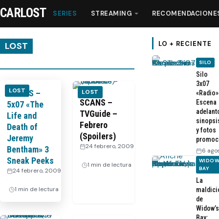
CARLOST
SERIES
STREAMING
RECOMENDACIONE
LO + RECIENTE
LOST
SILO
Series
Silo
3x07
LOST
VIDEOS –
LOST
«Radio»
Streaming
SCANS –
Escena
5x07 «The
adelant
TVGuide –
Life and
sinopsi
Febrero
Death of
Recomendaciones
y fotos
(Spoilers)
Jeremy
promoc
24 febrero, 2009
Bentham» 3
6 ago
Videos
·
Sneak Peeks
WIDOW
1 min de lectura
BAY
24 febrero, 2009
·
La
Webisodios
1 min de lectura
maldici
de
Widow’s
Bay: