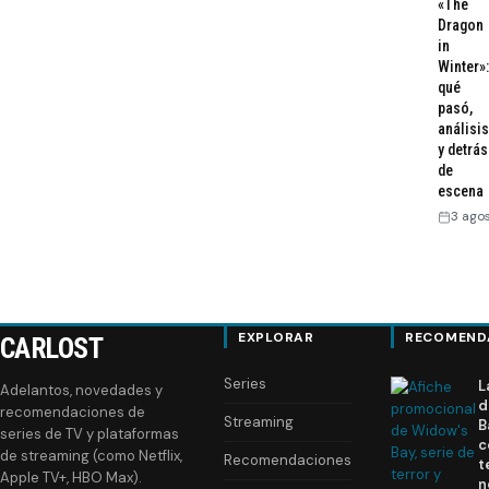
«The
Dragon
in
Winter»:
qué
pasó,
análisis
y detrás
de
escena
3 ago
EXPLORAR
RECOMEND
CARLOST
Series
L
Adelantos, novedades y
d
recomendaciones de
Streaming
B
series de TV y plataformas
c
de streaming (como Netflix,
Recomendaciones
t
Apple TV+, HBO Max).
n