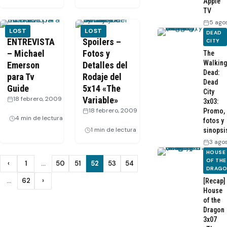
Apple
TV
5 ago
LOST
LOST
DEAD
ENTREVISTA
Spoilers –
CITY
– Michael
Fotos y
The
Walking
Emerson
Detalles del
Dead:
para Tv
Rodaje del
Dead
Guide
5x14 «The
City
18 febrero, 2009
Variable»
3x03:
·
18 febrero, 2009
Promo,
4 min de lectura
·
fotos y
1 min de lectura
sinopsi
3 ago
HOUSE
Paginación
OF THE
‹
1
…
50
51
52
53
54
Anterior
DRAG
de
…
62
›
[Recap]
Siguiente
House
entradas
of the
Dragon
3x07