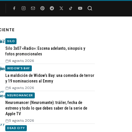
Buscar
CIENTE
SILO
Silo 3x07 «Radio»: Escena adelanto, sinopsis y
fotos promocionales
6 agosto, 2026
WIDOW'S BAY
La maldición de Widow’s Bay: una comedia de terror
y 19 nominaciones al Emmy
6 agosto, 2026
NEUROMANCER
Neuromancer (Neuromante): tráiler, fecha de
estreno y todo lo que debes saber de la serie de
Apple TV
5 agosto, 2026
DEAD CITY