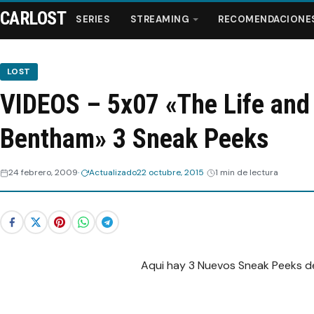
CARLOST
SERIES
STREAMING
RECOMENDACIONE
LOST
VIDEOS – 5x07 «The Life and
Series
Bentham» 3 Sneak Peeks
Streaming
24 febrero, 2009
Actualizado
22 octubre, 2015
1 min de lectura
Recomendaciones
Videos
Webisodios
Aqui hay 3 Nuevos Sneak Peeks de