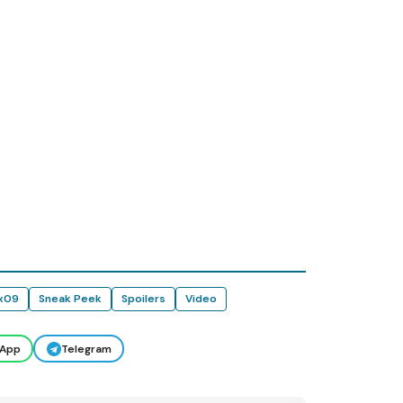
x09
Sneak Peek
Spoilers
Video
App
Telegram