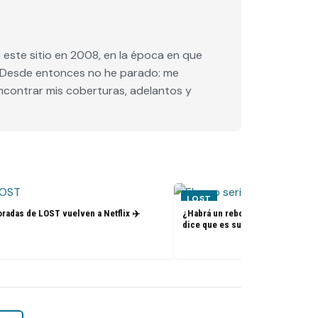
este sitio en 2008, en la época en que
e. Desde entonces no he parado: me
encontrar mis coberturas, adelantos y
LOST
radas de LOST vuelven a Netflix ✈️
¿Habrá un reboot de Lost? La nue
dice que es su sueño