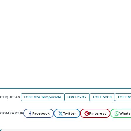
ETIQUETAS
LOST 5ta Temporada
LOST 5x07
LOST 5x08
LOST 5
COMPARTIR
Facebook
Twitter
Pinterest
Whats