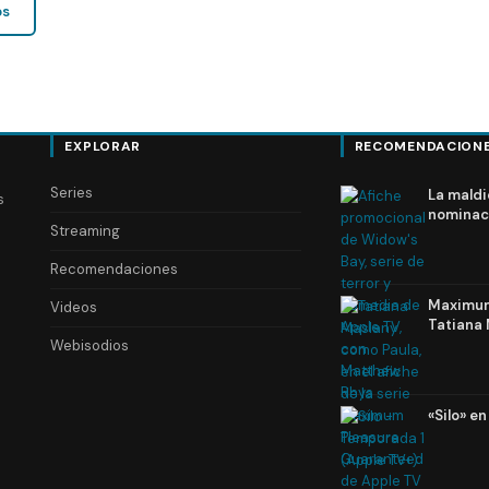
os
EXPLORAR
RECOMENDACION
Series
La maldi
s
nominac
Streaming
Recomendaciones
Maximum 
Videos
Tatiana 
Webisodios
«Silo» e