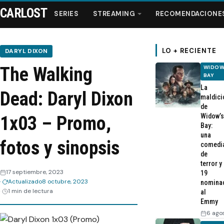
CARLOST
SERIES
STREAMING
RECOMENDACIONE
LO + RECIENTE
DARYL DIXON
The Walking
WIDOW
Series
BAY
La
Dead: Daryl Dixon
maldici
Streaming
de
Widow’s
1x03 – Promo,
Bay:
Recomendaciones
una
fotos y sinopsis
comedi
de
Videos
terror y
17 septiembre, 2023
19
Actualizado
8 octubre, 2023
nomina
Webisodios
1 min de lectura
al
Emmy
6 ago