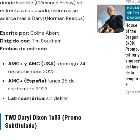
3 ago
donde Isabelle (Clémence Poésy) se
HOUSE
enfrenta a su pasado, mientras se
OF THE
acerca más a Daryl (Norman Reedus).
DRAG
House
of the
Escrito por:
Coline Abert
Dragon
Dirigido por:
Tim Southam
3x08:
Fechas de estreno
:
Promo,
tráiler y
sinopsi
AMC+ y AMC (USA):
domingo 24
del final
de septiembre 2023
de la
tempor
AMC+ (España)
: lunes 25 de
3
septiembre 2023
2 ago
Latinoamérica
: sin definir
TWD Daryl Dixon 1x03 (Promo
Subtitulada)