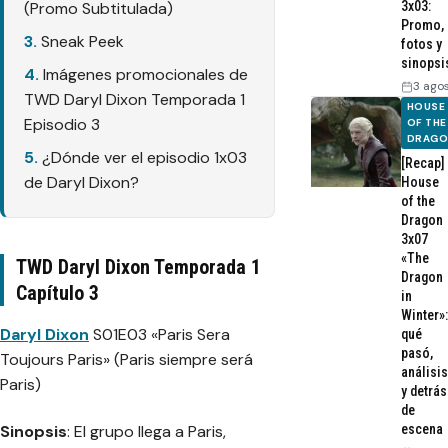
(Promo Subtitulada)
3x03:
Promo,
Sneak Peek
fotos y
sinopsi
Imágenes promocionales de
3 ago
TWD Daryl Dixon Temporada 1
HOUSE
Episodio 3
OF THE
DRAG
¿Dónde ver el episodio 1x03
[Recap]
de Daryl Dixon?
House
of the
Dragon
3x07
«The
TWD Daryl Dixon Temporada 1
Dragon
Capítulo 3
in
Winter»:
D
aryl Dixon
S01E03 «Paris Sera
qué
pasó,
Toujours Paris» (Paris siempre será
análisis
Paris)
y detrás
de
Sinopsis
: El grupo llega a Paris,
escena