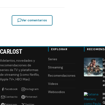
Ver comentarios
EXPLORAR
RECOMEND
CARLOST
Series
L
Adelantos, novedades y
d
recomendaciones de
Streaming
B
series de TV y plataformas
c
de streaming (como Netflix,
Recomendaciones
t
Apple TV+, HBO Max).
n
Videos
a
Facebook
Instagram
Webisodios
M
Contacto
Pinterest
P
G
Telegram
Twitter