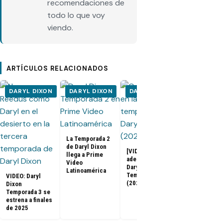
recomendaciones de
todo lo que voy
viendo.
ARTÍCULOS RELACIONADOS
DARYL DIXON
DARYL DIXON
DARYL DIXON
DARYL DI
La Temporada 2
de Daryl Dixon
[VIDEO] Primer
llega a Prime
adelanto de
Video
Daryl Dixon
Daryl Dixon
Latinoamérica
2x06: Promo
Temporada 3
VIDEO: Daryl
subtitulada 
(2025)
Dixon
español, fot
Temporada 3 se
sinopsis (Fi
estrena a finales
de Temporad
de 2025