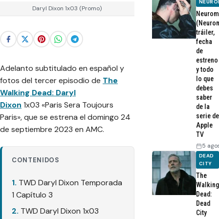
NEURO
Daryl Dixon 1x03 (Promo)
Neurom
(Neurom
tráiler,
fecha
de
estreno
Adelanto subtitulado en español y
y todo
lo que
fotos del tercer episodio de
The
debes
Walking Dead: Daryl
saber
Dixon
1x03
«Paris Sera Toujours
de la
Paris»
, que se estrena el domingo 24
serie de
Apple
de septiembre 2023 en AMC.
TV
5 ago
DEAD
CONTENIDOS
CITY
The
TWD Daryl Dixon Temporada
Walking
1 Capítulo 3
Dead:
Dead
TWD Daryl Dixon 1x03
City