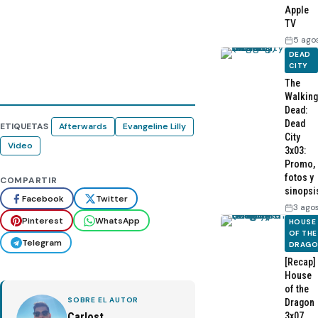
Apple
TV
5 ago
DEAD
CITY
The
Walking
Dead:
Dead
ETIQUETAS
Afterwards
Evangeline Lilly
City
Video
3x03:
Promo,
fotos y
COMPARTIR
sinopsi
Facebook
Twitter
3 ago
Pinterest
WhatsApp
HOUSE
OF THE
Telegram
DRAG
[Recap]
House
of the
SOBRE EL AUTOR
Dragon
3x07
Carlost