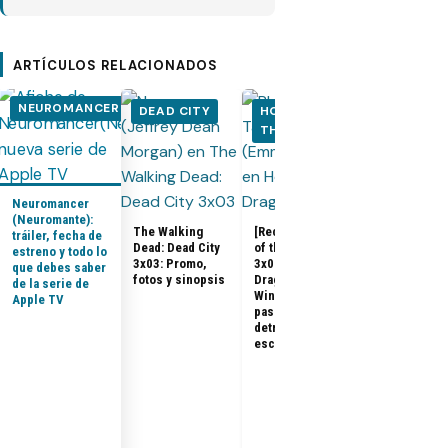
ARTÍCULOS RELACIONADOS
NEUROMANCER
DEAD CITY
HOUSE OF
HOUSE OF
THE DRAGON
THE DRA
Neuromancer
(Neuromante):
The Walking
[Recap] House
tráiler, fecha de
Dead: Dead City
of the Dragon
estreno y todo lo
House of the
3x03: Promo,
3x07 «The
que debes saber
Dragon 3x08:
fotos y sinopsis
Dragon in
de la serie de
Promo, tráile
Winter»: qué
Apple TV
sinopsis del
pasó, análisis y
final de la
detrás de
temporada 3
escena