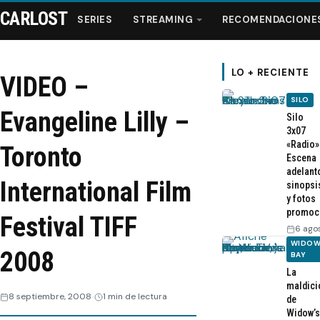
CARLOST
SERIES
STREAMING
RECOMENDACIONE
LO + RECIENTE
VIDEO –
SILO
Series
Evangeline Lilly –
Silo
3x07
«Radio»
Streaming
Toronto
Escena
adelant
International Film
sinopsi
Recomendaciones
y fotos
promoc
Festival TIFF
Videos
6 ago
WIDOW
2008
BAY
Webisodios
La
maldici
8 septiembre, 2008
1 min de lectura
de
Widow’s