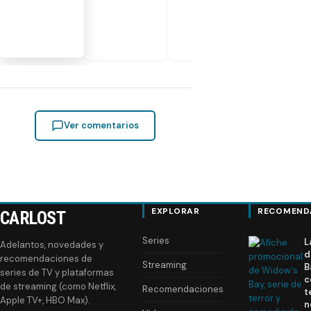
Ver comentarios
EXPLORAR
RECOMEND
CARLOST
Series
L
Adelantos, novedades y
d
recomendaciones de
Streaming
B
series de TV y plataformas
c
de streaming (como Netflix,
Recomendaciones
t
Apple TV+, HBO Max).
n