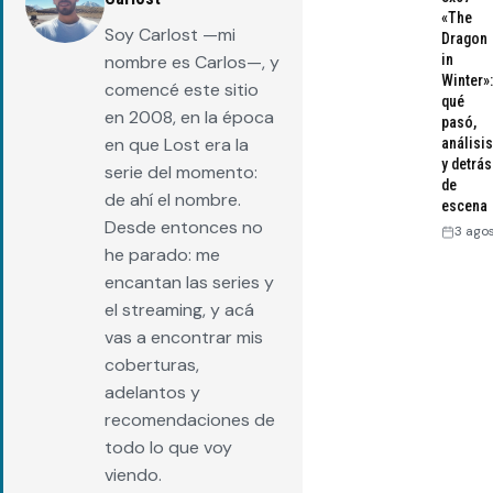
«The
Soy Carlost —mi
Dragon
in
nombre es Carlos—, y
Winter»:
comencé este sitio
qué
en 2008, en la época
pasó,
en que Lost era la
análisis
y detrás
serie del momento:
de
de ahí el nombre.
escena
Desde entonces no
3 ago
he parado: me
encantan las series y
el streaming, y acá
vas a encontrar mis
coberturas,
adelantos y
recomendaciones de
todo lo que voy
viendo.