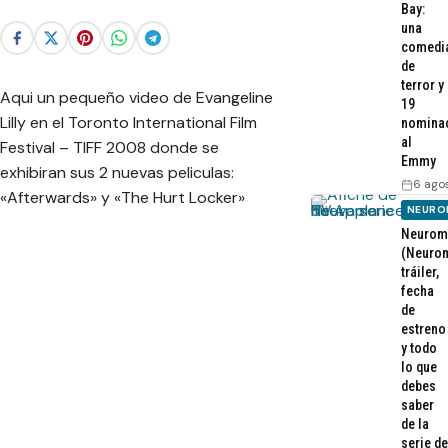
Bay:
una
comedi
de
terror y
Aqui un pequeño video de Evangeline
19
Lilly en el Toronto International Film
nomina
al
Festival – TIFF 2008 donde se
Emmy
exhibiran sus 2 nuevas peliculas:
6 ago
«Afterwards» y «The Hurt Locker»
NEURO
Neurom
(Neurom
tráiler,
fecha
de
estreno
y todo
lo que
debes
saber
de la
serie de