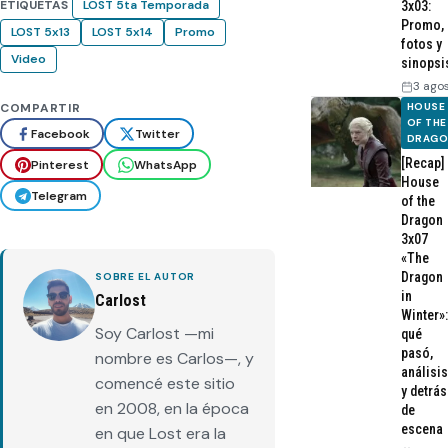
ETIQUETAS
LOST 5ta Temporada
3x03:
Promo,
LOST 5x13
LOST 5x14
Promo
fotos y
Video
sinopsi
3 ago
HOUSE
COMPARTIR
OF THE
Facebook
Twitter
DRAG
[Recap]
Pinterest
WhatsApp
House
Telegram
of the
Dragon
3x07
«The
Dragon
SOBRE EL AUTOR
in
Carlost
Winter»:
Soy Carlost —mi
qué
pasó,
nombre es Carlos—, y
análisis
comencé este sitio
y detrás
en 2008, en la época
de
escena
en que Lost era la