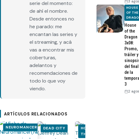
3 ago
serie del momento:
HOUSE
de ahí el nombre.
OF THE
DRAG
Desde entonces no
House
he parado: me
of the
encantan las series y
Dragon
el streaming, y acá
3x08:
Promo,
vas a encontrar mis
tráiler y
coberturas,
sinopsi
adelantos y
del final
de la
recomendaciones de
tempor
todo lo que voy
3
viendo.
2 ago
ARTÍCULOS RELACIONADOS
NEUROMANCER
DEAD CITY
HOUSE OF
HOUSE OF
THE DRAGON
THE DRA