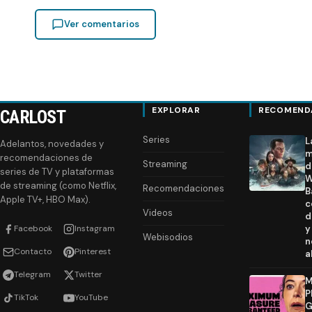
Ver comentarios
EXPLORAR
RECOMEND
CARLOST
Series
L
Adelantos, novedades y
m
recomendaciones de
Streaming
d
series de TV y plataformas
W
de streaming (como Netflix,
Recomendaciones
B
Apple TV+, HBO Max).
c
Videos
d
Facebook
Instagram
y
Webisodios
n
Contacto
Pinterest
a
Telegram
Twitter
M
P
TikTok
YouTube
G