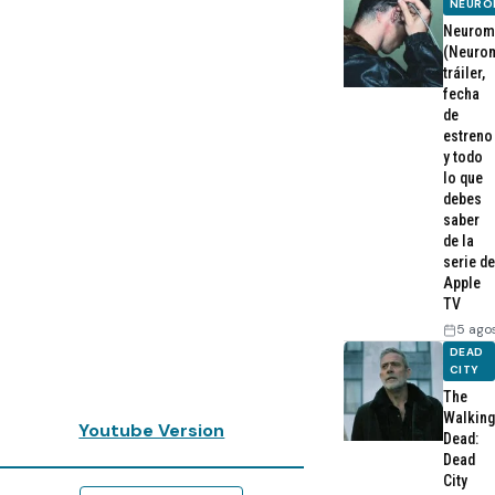
NEURO
Neurom
(Neurom
tráiler,
fecha
de
estreno
y todo
lo que
debes
saber
de la
serie de
Apple
TV
5 ago
DEAD
CITY
The
Walking
Youtube Version
Dead:
Dead
City