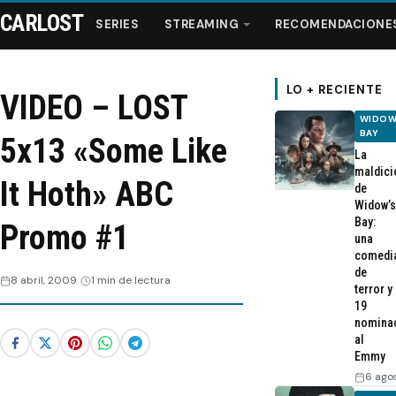
CARLOST
SERIES
STREAMING
RECOMENDACIONE
LO + RECIENTE
VIDEO – LOST
WIDOW
Series
BAY
5x13 «Some Like
La
maldici
Streaming
It Hoth» ABC
de
Widow’s
Bay:
Promo #1
Recomendaciones
una
comedi
de
Videos
8 abril, 2009
1 min de lectura
terror y
19
nomina
Webisodios
al
Emmy
6 ago