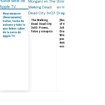
Neuromancer
(Neuromante):
The Walking
[Recap] House
tráiler, fecha de
Dead: Dead City
of the Dragon
estreno y todo lo
House of the
3x03: Promo,
3x07 «The
que debes saber
Dragon 3x08:
fotos y sinopsis
Dragon in
de la serie de
Promo, tráile
Winter»: qué
Apple TV
sinopsis del
pasó, análisis y
final de la
detrás de
temporada 3
escena