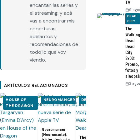
TV
encantan las series y
5 ago
el streaming, y acá
DEAD
vas a encontrar mis
CITY
coberturas,
The
Walking
adelantos y
Dead:
recomendaciones de
Dead
todo lo que voy
City
3x03:
viendo.
Promo,
fotos y
sinopsi
3 ago
ARTÍCULOS RELACIONADOS
HOUSE OF
NEUROMANCER
DEAD CITY
HOUSE OF
THE DRAGON
THE DRA
Neuromancer
(Neuromante):
The Walking
[Recap] Hou
tráiler, fecha de