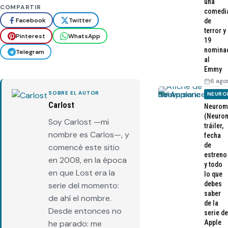
una
COMPARTIR
comedi
Facebook
Twitter
de
terror y
Pinterest
WhatsApp
19
nomina
Telegram
al
Emmy
6 ago
SOBRE EL AUTOR
NEURO
Carlost
Neurom
(Neurom
Soy Carlost —mi
tráiler,
nombre es Carlos—, y
fecha
de
comencé este sitio
estreno
en 2008, en la época
y todo
en que Lost era la
lo que
debes
serie del momento:
saber
de ahí el nombre.
de la
Desde entonces no
serie de
Apple
he parado: me