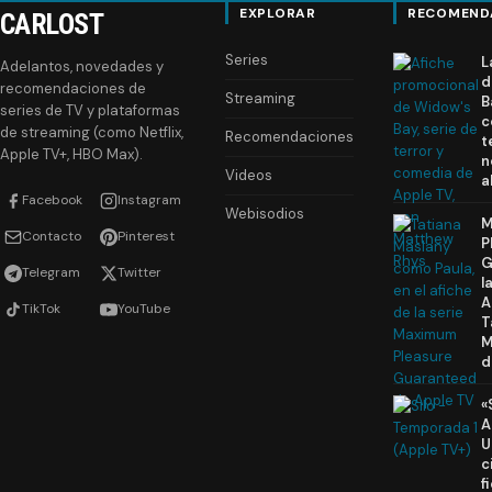
EXPLORAR
RECOMEND
CARLOST
Series
L
Adelantos, novedades y
d
recomendaciones de
Streaming
B
series de TV y plataformas
c
de streaming (como Netflix,
Recomendaciones
t
Apple TV+, HBO Max).
n
Videos
a
Facebook
Instagram
Webisodios
M
Contacto
Pinterest
P
G
Telegram
Twitter
l
A
TikTok
YouTube
T
M
d
«
A
U
c
f