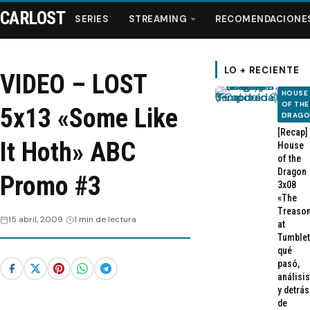
CARLOST
SERIES
STREAMING
RECOMENDACIONE
LO + RECIENTE
VIDEO – LOST
HOUSE
Series
OF THE
5x13 «Some Like
DRAG
[Recap]
Streaming
It Hoth» ABC
House
of the
Dragon
Promo #3
Recomendaciones
3x08
«The
Treaso
Videos
15 abril, 2009
1 min de lectura
at
Tumblet
qué
Webisodios
pasó,
análisis
y detrás
de