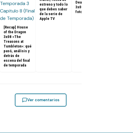
Dead: Dead City
of the Drago
estreno y todo lo
3x03: Promo,
3x07 «The
que debes saber
fotos y sinopsis
Dragon in
de la serie de
Winter»: qué
Apple TV
pasó, análisi
detrás de
[Recap] House
escena
of the Dragon
3x08 «The
Treasons at
Tumbleton»: qué
pasó, análisis y
detrás de
escena del final
de temporada
Ver comentarios