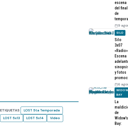
escena
del final
de
tempor
9 ago
SILO
Silo
3x07
«Radio»
Escena
adelant
sinopsi
y fotos
promoc
6 ago
WIDOW
BAY
La
maldici
ETIQUETAS
LOST 5ta Temporada
de
Widow’s
LOST 5x13
LOST 5x14
Video
Bay: