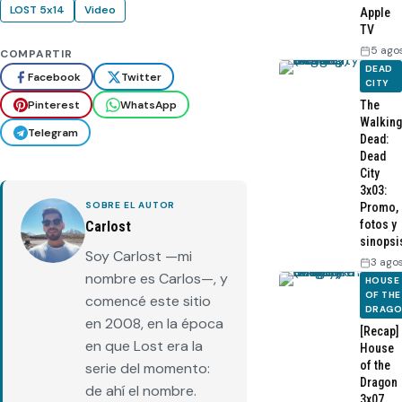
LOST 5x14
Video
Apple
TV
5 ago
COMPARTIR
DEAD
Facebook
Twitter
CITY
Pinterest
WhatsApp
The
Walking
Telegram
Dead:
Dead
City
3x03:
SOBRE EL AUTOR
Promo,
fotos y
Carlost
sinopsi
Soy Carlost —mi
3 ago
nombre es Carlos—, y
HOUSE
OF THE
comencé este sitio
DRAG
en 2008, en la época
[Recap]
en que Lost era la
House
of the
serie del momento:
Dragon
de ahí el nombre.
3x07