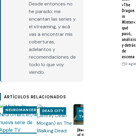
Desde entonces no
«The
Dragon
he parado: me
in
encantan las series y
Winter»:
el streaming, y acá
qué
vas a encontrar mis
pasó,
análisis
coberturas,
y detrás
adelantos y
de
recomendaciones de
escena
3 ago
todo lo que voy
viendo.
ARTÍCULOS RELACIONADOS
NEUROMANCER
DEAD CITY
HOUSE OF
HOUSE OF
THE DRAGON
THE DRA
[Recap] House
House of the
of the Dragon
Dragon 3x08: