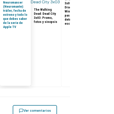
Neuromancer
3x07 «The
Promo, tráile
(Neuromante):
Dragon in
sinopsis del
The Walking
tráiler, fecha de
Winter»: qué
final de la
Dead: Dead City
estreno y todo lo
pasó, análisis y
temporada 3
3x03: Promo,
que debes saber
detrás de
fotos y sinopsis
de la serie de
escena
Apple TV
Ver comentarios