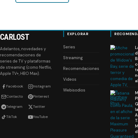
EXPLORAR
RECOMEND
CARLOST
Series
L
Adelantos, novedades y
d
recomendaciones de
Streaming
B
series de TV y plataformas
c
de streaming (como Netflix,
Recomendaciones
t
Apple TV+, HBO Max).
n
Videos
a
Facebook
Instagram
Webisodios
M
Contacto
Pinterest
P
G
Telegram
Twitter
l
A
TikTok
YouTube
T
M
d