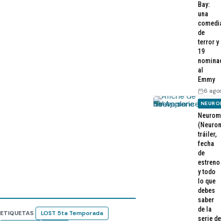
Bay:
una
comedi
de
terror y
19
nomina
al
Emmy
6 ago
NEURO
Neurom
(Neurom
tráiler,
fecha
de
estreno
y todo
lo que
debes
saber
de la
ETIQUETAS
LOST 5ta Temporada
serie de