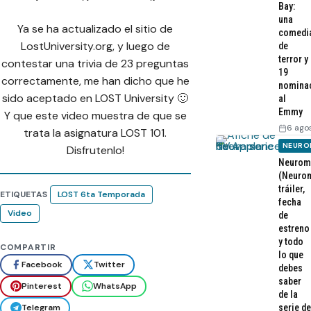
Bay:
una
Ya se ha actualizado el sitio de
comedi
LostUniversity.org, y luego de
de
terror y
contestar una trivia de 23 preguntas
19
correctamente, me han dicho que he
nomina
sido aceptado en LOST University 🙂
al
Emmy
Y que este video muestra de que se
6 ago
trata la asignatura LOST 101.
NEURO
Disfrutenlo!
Neurom
(Neurom
tráiler,
ETIQUETAS
LOST 6ta Temporada
fecha
Video
de
estreno
y todo
COMPARTIR
lo que
Facebook
Twitter
debes
saber
Pinterest
WhatsApp
de la
serie de
Telegram