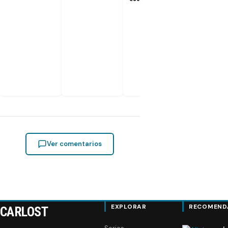
Ver comentarios
EXPLORAR
RECOMEND
CARLOST