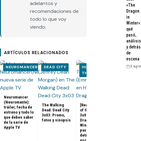
adelantos y
«The
recomendaciones de
Dragon
in
todo lo que voy
Winter»:
viendo.
qué
pasó,
análisis
y detrás
ARTÍCULOS RELACIONADOS
de
escena
3 ago
NEUROMANCER
DEAD CITY
HOUSE OF
HOUSE OF
THE DRAGON
THE DRA
Neuromancer
(Neuromante):
The Walking
[Recap] House
tráiler, fecha de
Dead: Dead City
of the Dragon
estreno y todo lo
House of the
3x03: Promo,
3x07 «The
que debes saber
Dragon 3x08:
fotos y sinopsis
Dragon in
de la serie de
Promo, tráile
Winter»: qué
Apple TV
sinopsis del
pasó, análisis y
final de la
detrás de
temporada 3
escena