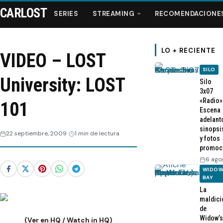
CARLOST
SERIES
STREAMING
RECOMENDACIONE
LO + RECIENTE
VIDEO – LOST
SILO
Series
University: LOST
Silo
3x07
«Radio»
Streaming
101
Escena
adelant
sinopsi
Recomendaciones
22 septiembre, 2009
1 min de lectura
y fotos
promoc
Videos
6 ago
WIDOW
BAY
Webisodios
La
maldici
de
Widow’s
(Ver en HQ / Watch in HQ)