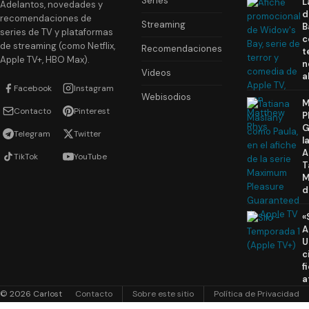
Series
L
Adelantos, novedades y
d
recomendaciones de
Streaming
B
series de TV y plataformas
c
de streaming (como Netflix,
Recomendaciones
t
Apple TV+, HBO Max).
n
Videos
a
Facebook
Instagram
Webisodios
M
Contacto
Pinterest
P
G
Telegram
Twitter
l
A
TikTok
YouTube
T
M
d
«
A
U
c
f
a
© 2026 Carlost
Contacto
Sobre este sitio
Política de Privacidad