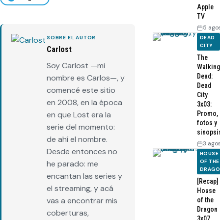
Apple
TV
5 ago
SOBRE EL AUTOR
DEAD
CITY
Carlost
The
Soy Carlost —mi
Walking
Dead:
nombre es Carlos—, y
Dead
comencé este sitio
City
en 2008, en la época
3x03:
en que Lost era la
Promo,
fotos y
serie del momento:
sinopsi
de ahí el nombre.
3 ago
Desde entonces no
HOUSE
OF THE
he parado: me
DRAG
encantan las series y
[Recap]
el streaming, y acá
House
vas a encontrar mis
of the
Dragon
coberturas,
3x07